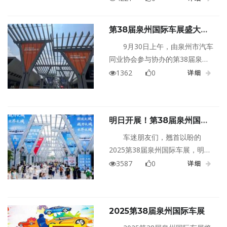
行！
第38届泉州国际车展盛大开
幕
9月30日上午，由泉州市汽车
同业协会参与协办的第38届泉州
国际车展在泉州晋江国际会展中
1362
0
详细
心开幕。本届车展为期4天，展期
为9月30日--10月3日。
明日开展！第38届泉州国际
车展与您相约晋江国际会展中
车迷朋友们，翘首以盼的
心
2025第38届泉州国际车展，明天
就要在晋江国际会展中心盛大开
3587
0
详细
展啦！这场车展，不仅是汽车爱
好者的盛会，更是打算购车朋友
的绝佳时机，千万别错过！
2025第38届泉州国际车展