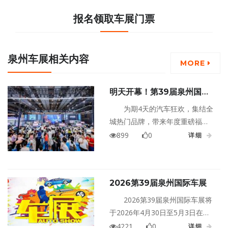
报名领取车展门票
泉州车展相关内容
MORE
明天开幕！第39届泉州国际
车展重磅来袭，五一购车狂欢
为期4天的汽车狂欢，集结全
正式开启！
城热门品牌，带来年度重磅福
利、海量全新车型、沉浸式趣味
899
0
详细
体验，这个五一假期，不用远
行，来晋江国际会展中心，一站
式搞定看车、选车、购车，全家
2026第39届泉州国际车展
嗨玩不停！
2026第39届泉州国际车展将
于2026年4月30日至5月3日在福
建泉州晋江国际会展中心盛大举
4221
0
详细