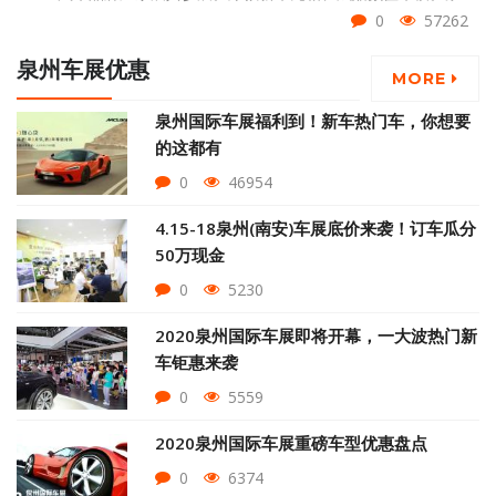
超跑云集、年度疯狂钜惠。超多精彩潮玩活动在这里集结……这一切
0
57262
美好和你的距离，只差一张车展门票！
泉州车展优惠
MORE
泉州国际车展福利到！新车热门车，你想要
的这都有
0
46954
4.15-18泉州(南安)车展底价来袭！订车瓜分
50万现金
0
5230
2020泉州国际车展即将开幕，一大波热门新
车钜惠来袭
0
5559
2020泉州国际车展重磅车型优惠盘点
0
6374