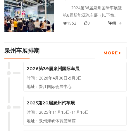
幕
在，让我们一起回顾这场精彩绝
2024第36届泉州国际车展暨
伦的车展，总结其中的亮点与收
第6届新能源汽车展（以下简
获。
称："泉州国际车展"）将于10月1
1952
0
详细
日至10月4日在泉州晋江国际会展
中心举办。本次展会展出面积达
到4万平方米，将有超过70家知名
泉州车展排期
汽车品牌参展。
MORE
2026第39届泉州国际车展
时间：2026年4月30日-5月3日
地址：晋江国际会展中心
2025第20届泉州汽车展
时间：2025年11月15日-11月16日
地址：泉州海峡体育篮球馆