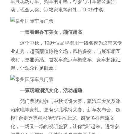
车展现场订车、购车的市民，可参与订车砸金蛋活
动，现金大奖、冰箱家电等好礼，100%中奖。
一票看遍香车美女，颜值超高
这个中秋，100+位品牌御用一线名模为您带来专
业走秀，超高颜值惊艳全场，风格多变，与展车相互
映衬，更显美感。首发车亮点车概念车、豪车超跑汇
聚，让观众过足眼瘾！
一票玩遍潮流文化，活动超嗨
凭门票就能参与中秋博饼大赛，赢汽车大奖及冰
箱家电等豪礼。更有少儿模特大赛、新车发布会、超
模T台走秀等精彩活动轮番上演。感受多样潮流文
化，一场又一场的视听盛宴，让你“燥”起来。进馆参