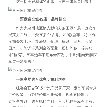
这一切美好和你的距离，只差一张车展门票！
一票逛遍全城4S店，品牌超全
作为大泉州地区极具影响力的国际车展，这次车
展实力在线，汇聚70多个品牌、700款新车，将举办
发布会数十场。超豪华、豪华、德系、日系、合资、
国产、新能源等系列全线覆盖，硬核阵容，等待您
来“检阅”。买车选车不用东奔西跑，来泉州(南安)国际
车展一趟就够了。
一票享尽购车优惠，福利超多
组委会联合70多个汽车品牌厂家，定制车展专属
底价政策，百款特价车五折起售、现金直降数万元、
置换享补贴、购车抵扣券和订车大礼包等应有尽有。