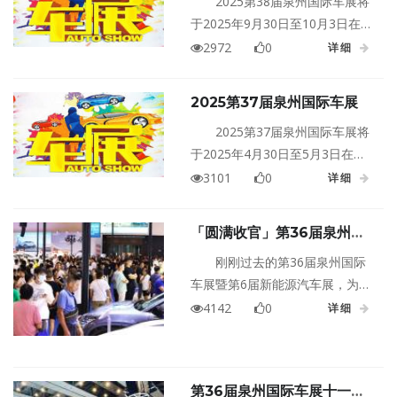
2025第38届泉州国际车展将
于2025年9月30日至10月3日在福
建泉州晋江国际会展中心盛大举
2972
0
详细
行！
2025第37届泉州国际车展
2025第37届泉州国际车展将
于2025年4月30日至5月3日在福
建泉州·晋江国际会展中心盛大举
3101
0
详细
行！
「圆满收官」第36届泉州国
际车展精彩谢幕！
刚刚过去的第36届泉州国际
车展暨第6届新能源汽车展，为我
们带来了一场无与伦比的汽车盛
4142
0
详细
宴。这场盛会不仅展示了汽车行
业的最新动态与技术成果，也为
广大车迷和消费者提供了一个近
第36届泉州国际车展十一启
距离接触汽车文化的平台。现