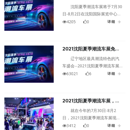
8月2日在沈阳国际展览中心
的具体时间另行通知。
沈阳夏季潮流车展将于7月30
盛装启幕，你还在等什么？
日-8月2日在沈阳国际展览中心拉
开帷幕。作为连续举办九年的国
4205
0
详细
际汽车盛会，“沈阳国际车展”以每
年数万台的成交量与数亿元的成
交额持续为行业市场输出，并以
2021沈阳夏季潮流车展免费
其权威性获得大批粉丝所信赖。
门票，从今天开始我要送门票
向来是辽宁区域的购车首选车
辽宁地区最具潮流特色的汽
啦！
展，这次小编带各位看看什么原
车盛会--2021沈阳夏季潮流车展
因让你无法拒绝这次车展！
将于7月30日盛大开幕。炎炎夏季
63021
6
详细
“潮”你来袭！这两天好多车展粉丝
问：有没有免费门票呀？小编的
确是很为难！要知道，沈阳夏季
2021沈阳夏季潮流车展，一
潮流车展的门票是20元一张的！
次非凡的体验，一次潮流的碰
不过看着大家对车展的热情如此
就在今年的7月30日-8月2
撞！
高涨！所以还是跟领导申请了一
日，2021沈阳夏季潮流车展现
批免费门票，用作福利来赠送给
场，你就能发现这些闪光片段，
3412
0
详细