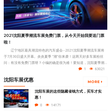
2021沈阳夏季潮流车展免费门票，从今天开始我要送门票
啦！
辽宁地区最具潮流特色的汽车盛会--2021沈阳夏季潮流车展将
于7月30日盛大开幕。炎炎夏季 “潮”你来袭！这两天好多车展粉丝
问：有没有免费门票呀？小编的确是很为难！要知道，沈阳夏季潮
流车展的门票是20元一张的！不过看着大家对车展的热情如此高
1
63021
涨！所以还是跟领导申请了一批免费门票，用作福利来赠送给大
沈阳车展优惠
家。
MORE
沈阳车展的这些隐藏省钱方式，买车才实
惠！
0
14171