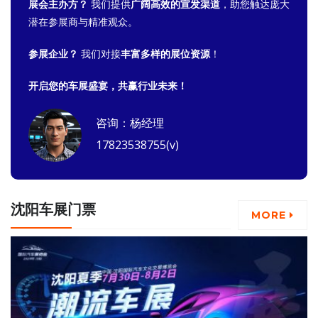
展会主办方？
我们提供
广阔高效的宣发渠道
，助您触达庞大
潜在参展商与精准观众。
参展企业？
我们对接
丰富多样的展位资源
！
开启您的车展盛宴，共赢行业未来！
咨询：杨经理
17823538755(v)
沈阳车展门票
MORE