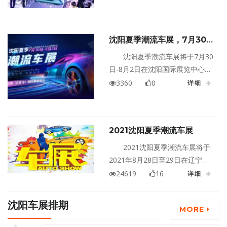
大家。
绽放这个夏天的绚烂多姿，让你
热情高涨大开眼界。车展难道不
就是卖车的吗?今年沈阳夏季潮流
沈阳夏季潮流车展，7月30
车展颠覆你的固定思维，告诉
日-8月2日沈阳国际展览中
你，车展早已不是光卖车的范
沈阳夏季潮流车展将于7月30
心，“潮”你来袭！
畴，它正在化身为一个城市的潮
日-8月2日在沈阳国际展览中心举
玩游乐场，实现你对时尚生活的
行。本届车展展期4天，展览面积
3360
0
详细
所有期待。2021沈阳夏季潮流车
达5万平。届时，百余个品牌，千
展，注定是一场青春的大狂欢！
余款热销车型齐聚，高科技元素
云集，打造现代潮流主题展会，
2021沈阳夏季潮流车展
为广大汽车爱好者、潮流爱玩者
带来不同的体验。
2021沈阳夏季潮流车展将于
2021年8月28日至29日在辽宁沈
阳奥体中心盛大举行！
24619
16
详细
沈阳车展排期
MORE