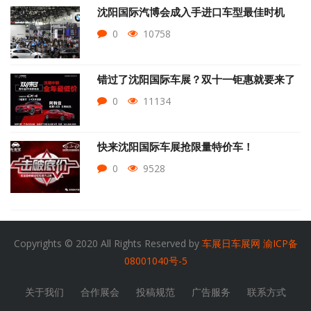
沈阳国际汽博会成入手进口车型最佳时机
0
10758
错过了沈阳国际车展？双十一钜惠就要来了
0
11134
快来沈阳国际车展抢限量特价车！
0
9528
Copyrights © 2020 All Rights Reserved by
车展日车展网
渝ICP备
08001040号-5
关于我们
合作展会
投稿规范
广告服务
联系方式