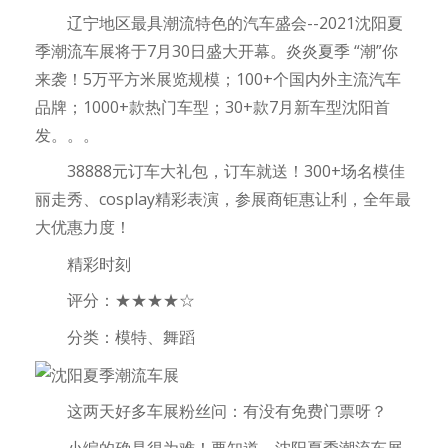
辽宁地区最具潮流特色的汽车盛会--2021沈阳夏
季潮流车展将于7月30日盛大开幕。炎炎夏季 “潮”你
来袭！5万平方米展览规模；100+个国内外主流汽车
品牌；1000+款热门车型；30+款7月新车型沈阳首
发。。。
38888元订车大礼包，订车就送！300+场名模佳
丽走秀、cosplay精彩表演，参展商钜惠让利，全年最
大优惠力度！
精彩时刻
评分：★★★★☆
分类：模特、舞蹈
这两天好多车展粉丝问：有没有免费门票呀？
小编的确是很为难！要知道，沈阳夏季潮流车展