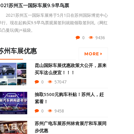
2021苏州五一国际车展9.9早鸟票
2021苏州五一国际车展将于5月1日在苏州国际博览中心
举行。现在起购买9.9早鸟票观展签到就能领取签到礼（网红
凹凸曼玩偶)+福袋。
0
9436
苏州车展优惠
MORE
昆山国际车展优惠政策大公开，原来
买车这么便宜！！！
0
57047
抽取5500元购车补贴！苏州人，赶
紧看！
0
9458
苏州广电车展苏州林肯展厅和车展同
步优惠