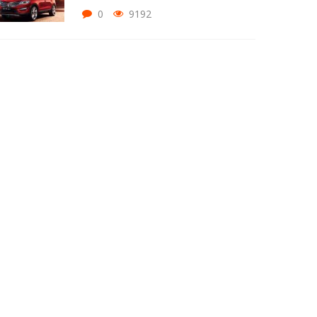
0
9192