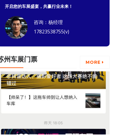
开启您的车展盛宴，共赢行业未来！
咨询：杨经理
17823538755(v)
苏州车展门票
MORE