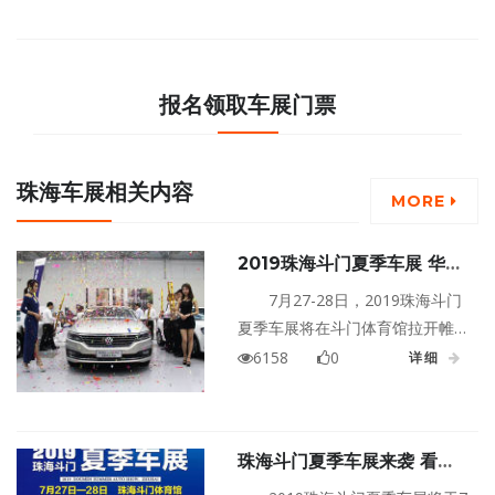
报名领取车展门票
珠海车展相关内容
MORE
2019珠海斗门夏季车展 华发
大众限时钜惠
7月27-28日，2019珠海斗门
夏季车展将在斗门体育馆拉开帷
幕！冲刺7月，夏不为“利”，华发
6158
0
详细
大众爆款车型、限时钜惠马上就
要开启了，一波大大大福利等待
解锁。
珠海斗门夏季车展来袭 看看
有哪些优惠？