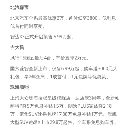
北汽森宝
北京汽车全系最高优惠2万，首付低至3800，低利息
低首付同时享受。
智达X3正式开启预售 5.99万起。
吉大昌
风行T5国五最后4台，车价直降2万元。
国六菱智全新上市，仅售6.99万起，购车送3000元大
礼包，享2年免息，1成首付，1元包牌等优惠策。
珠海顺熙
上汽大众珠海授权星级旗舰店。迎店庆3周年，全新帕
萨特P降5万免息补贴1.5万，朗逸PLUS家族降2.18
万，豪华SUV途岳包牌17.88万免息补贴1万元。旗舰
大型SUV途昂X上市29.8万起售。全车系免息购车养。