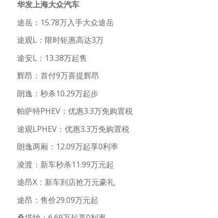
华发上海大众汽车
途岳：15.78万入手大众途岳
途观L：限时钜惠高达3万
途安L：13.38万起售
辉昂：首付9万喜提辉昂
朗逸：秒杀10.29万起步
帕萨特PHEV：优惠3.3万免购置税
途观LPHEV：优惠3.3万免购置税
朗逸两厢：12.09万起享0利率
凌渡：新车秒杀11.99万元起
途昂X：新车到店抢万元豪礼
途昂：售价29.09万元起
桑塔纳：6.69万起享0利率