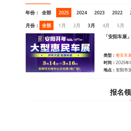
年份：
全部
2025
2024
2023
2022
月份：
全部
1月
2月
3月
4月
5月
「安阳车展」
类型：
整车车
时间：
2025年
地点：
安阳市
报名领