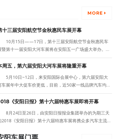
MORE
第十三届安阳航空节金秋惠民车展开幕
10月15日——17日，第十三届安阳航空节金秋惠民车
展暨第十一届安阳大河车展将在安阳五一广场盛大举办。作
为2021年第十三届安阳航空运动文化旅游节的一部分，本届
安阳大河车展还肩负着引领安阳灾后促消费和启动汽车销售
本周五，第六届安阳大河车展将隆重开幕
旺季的重任，各个品牌将联合推出车展专属优惠，让广大市
5月10日~12日，来安阳国际会展中心，第六届安阳大
民轻松购车。
河车展年中大促车价更低，目前，近50家一线品牌汽车均已
订好展位。据悉，本届车展亮点更多，新能源汽车专区；奔
驰、宝马、奥迪火爆车型特价团购；新车特价五折起拍等，
2018《安阳日报》第十六届特惠车展即将开幕
让本届车展格外令人期待。
8月24日至26日，由安阳日报报业集团举办的为期三天
的2018《安阳日报》第十六届特惠车展将携众多汽车主流品
牌在安阳国际会展中心与大家见面，为市民送上一场车市饕
餮盛宴。
安阳车展门票