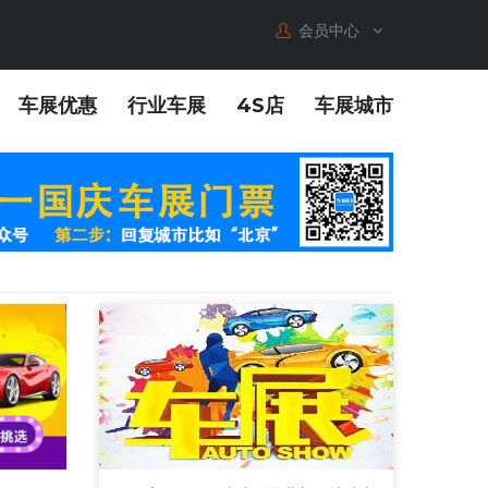
会员中心
车展优惠
行业车展
4S店
车展城市