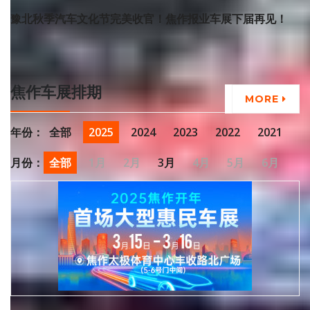
值优惠，不少爱车族在这里圆了汽车梦。
豫北秋季汽车文化节完美收官！焦作报业车展下届再见！
在凉爽的秋风里，在欢快的乐曲中，第四届豫北秋季汽车文化
节今日完美收官。为期3天的车展上，近30家参展商带来的百余款新
锐车型，在让观展市民大饱眼福的同时也给自己带来丰厚的回报。
焦作车展排期
MORE
年份：
全部
2025
2024
2023
2022
2021
2020
2019
月份：
全部
1月
2月
3月
4月
5月
6月
7月
8月
9月
10月
11月
12月