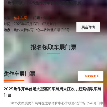
「焦作车展」2025焦作开年首场大型惠民车展
类型：
整车车展
门票：
免费
时间：
2025年03月15日 - 03月16日
展会详情
地点：
焦作太极体育中心丰收路北广场(5-6号
门中间)
报名领取车展门票
焦作车展门票
MORE
2025焦作开年首场大型惠民车展周末狂欢，赶紧领取车展
门票
2025大型惠民车展将在太极体育中心丰收路北广场（5-6号门中