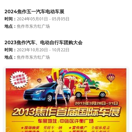
2024焦作五一汽车电动车展
时间：
2024年05月01日 - 05月05日
地点：
焦作市东方红广场
2023焦作汽车、电动自行车团购大会
时间：
2023年10月20日 - 10月22日
地点：
焦作市东方红广场