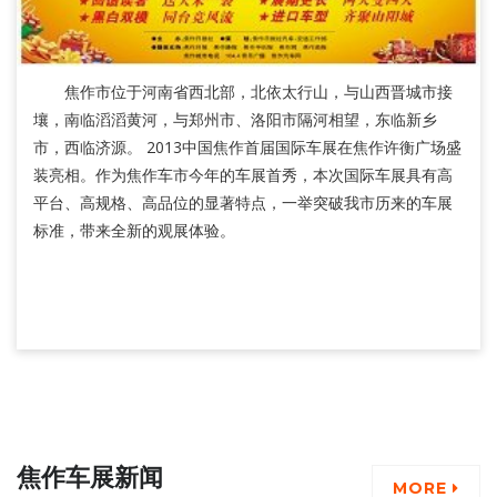
焦作市位于河南省西北部，北依太行山，与山西晋城市接
壤，南临滔滔黄河，与郑州市、洛阳市隔河相望，东临新乡
市，西临济源。 2013中国焦作首届国际车展在焦作许衡广场盛
装亮相。作为焦作车市今年的车展首秀，本次国际车展具有高
平台、高规格、高品位的显著特点，一举突破我市历来的车展
标准，带来全新的观展体验。
焦作车展新闻
MORE