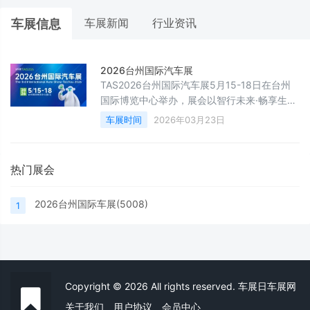
车展新闻
行业资讯
车展信息
2026台州国际汽车展
TAS2026台州国际汽车展5月15-18日在台州
国际博览中心举办，展会以智行未来·畅享生活
为主题，立足台州、辐射浙东南、联动长三
车展时间
2026年03月23日
角，融合新品展示、惠民购车、互动体验于一
体，为车企搭建品牌推广与市场拓展平台，为
市民提供一站式购车体验。
热门展会
2026台州国际车展(5008)
1
Copyright © 2026 All rights reserved. 车展日车展网
关于我们
用户协议
会员中心