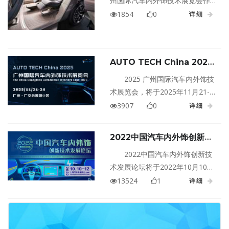
州国际汽车内外饰技术展览会作
Interiors
为行业内的重要盛会，将于2025
1854
0
详细
年11月21日至24日在广州·中国进
出口商品交易会展馆D区盛大举
办。本次展览会将汇集全球500多
AUTO TECH China 2025
家领先参展商，展示最新的汽车
广州国际汽车内外饰技术展览
内外饰设计、材料、制造和生产
2025 广州国际汽车内外饰技
会
设备、信息娱乐系统等方面的产
术展览会，将于2025年11月21-
品和服务，为汽车行业的发展提
24日在广州·广交会展馆D区盛大
3907
0
详细
供一个重要的交流与合作平台。
举办
2022中国汽车内外饰创新技
术发展论坛
2022中国汽车内外饰创新技
术发展论坛将于2022年10月10日
至11日在上海上海盛大举行！
13524
1
详细