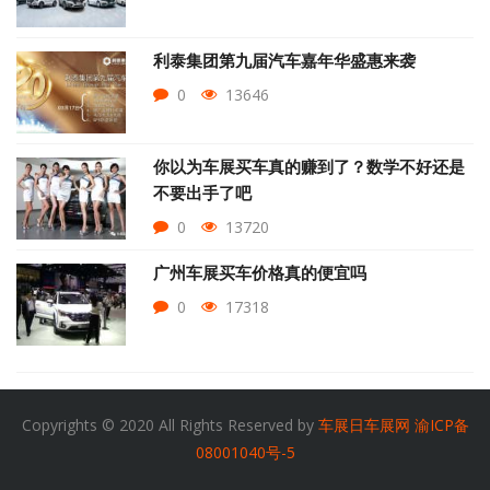
利泰集团第九届汽车嘉年华盛惠来袭
0
13646
你以为车展买车真的赚到了？数学不好还是
不要出手了吧
0
13720
广州车展买车价格真的便宜吗
0
17318
Copyrights © 2020 All Rights Reserved by
车展日车展网
渝ICP备
08001040号-5