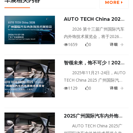
车展相关内容
MORE
AUTO TECH China 2026
第十三届广州国际汽车内外饰
2026 第十三届广州国际汽车
技术展览会
内外饰技术展览会，将于2026年
11月27日-30日在广州中国进出口
1659
0
详细
商品交易会展馆D区盛大举办。届
时将汇集全球500多家领先参展商
智领未来，饰不可少！2025
向广大汽车工程师展示汽车内外
广州汽车内外饰技术展即将震
2025年11月21-24日，AUTO
饰设计、材料、制造和生产设
撼启幕
TECH China 2025 广州国际汽车
备、信息娱乐系统等方面的产品
内外饰技术展览会将在广州·广交
1129
0
和服务。
详细
会展馆D区盛大举行。这场盛会不
仅是企业展示产品与技术的舞
台，更是洞察汽车内外饰行业市
2025广州国际汽车内外饰技
场需求与未来前景的重要窗口。
术展览会：引领汽车内外饰发
AUTO TECH China 2025广
展新潮流 Automotive