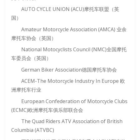
AUTO CYCLE UNION (ACU)摩托车联盟（英
国）
Amateur Motorcycle Association (AMCA) 业余
摩托车协会（英国）
National Motocyclists Council (NMC)全国摩托
车委员会（英国）
German Biker Association德国摩托车协会
ACEM-The Motorcycle Industry In Europe 欧
洲摩托车行业
European Confederation of Motorcycle Clubs
(ECMC)欧洲摩托车俱乐部联合会
The Quad Riders ATV Association of British
Columbia (ATVBC)