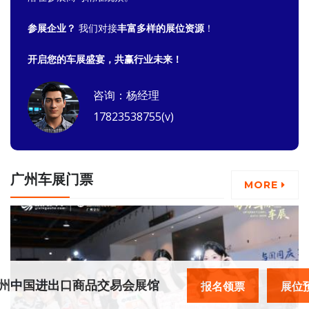
参展企业？
我们对接
丰富多样的展位资源
！
开启您的车展盛宴，共赢行业未来！
咨询：杨经理
17823538755(v)
广州车展门票
MORE
点：广州中国进出口商品交易会展馆
报名领票
展位