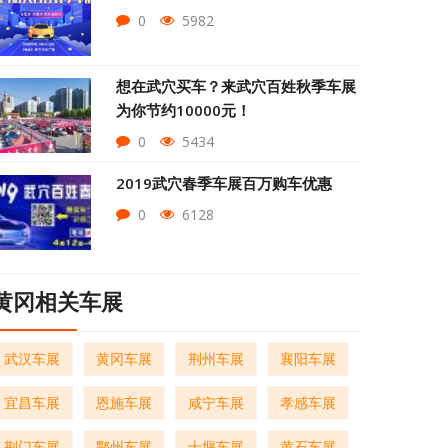
0
5982
想在武穴买车？来武穴百姓秋季车展
为你节约10000元！
0
5434
2019武穴春季车展百万购车优惠
0
6128
黄冈相关车展
武汉车展
黄冈车展
荆州车展
襄阳车展
宜昌车展
恩施车展
咸宁车展
孝感车展
荆门车展
鄂州车展
十堰车展
黄石车展