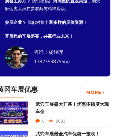
展会主办方？
我们提供
广阔高效的宣发渠道
，助您
触达庞大潜在参展商与精准观众。
参展企业？
我们对接
丰富多样的展位资源
！
开启您的车展盛宴，共赢行业未来！
咨询：杨经理
17823538755(v)
黄冈车展优惠
MORE
武穴车展盛大开幕！优惠多幅度大现
车全
0
5083
武穴车展最全汽车优惠一览表！