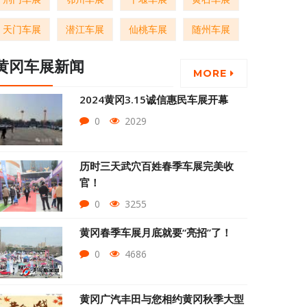
天门车展
潜江车展
仙桃车展
随州车展
黄冈车展新闻
MORE
2024黄冈3.15诚信惠民车展开幕
0
2029
历时三天武穴百姓春季车展完美收
官！
0
3255
黄冈春季车展月底就要“亮招”了！
0
4686
黄冈广汽丰田与您相约黄冈秋季大型