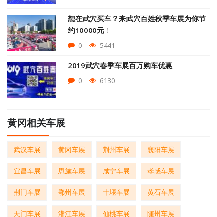
想在武穴买车？来武穴百姓秋季车展为你节
约10000元！
0
5441
2019武穴春季车展百万购车优惠
0
6130
黄冈相关车展
武汉车展
黄冈车展
荆州车展
襄阳车展
宜昌车展
恩施车展
咸宁车展
孝感车展
荆门车展
鄂州车展
十堰车展
黄石车展
天门车展
潜江车展
仙桃车展
随州车展