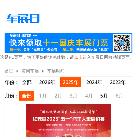
这是PC页面，为了更好的浏览体验，请
点击
进入车展日网移动端页面。
首页
黄冈车展
车展时间
年份：
全部
2026年
2025年
2024年
2023年
2021年
2020年
2019年
月份：
全部
1月
2月
3月
4月
5月
6月
7月
8月
9月
10月
11月
12月