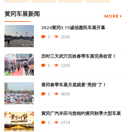
黄冈车展新闻
MORE
2024黄冈3.15诚信惠民车展开幕
0
2030
历时三天武穴百姓春季车展完美收官！
0
3260
黄冈春季车展月底就要“亮招”了！
0
4690
黄冈广汽丰田与您相约黄冈秋季大型车展
0
4719