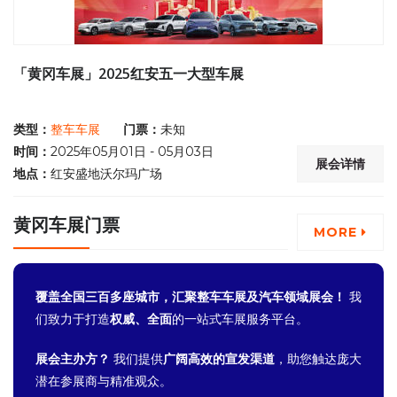
「黄冈车展」2025红安五一大型车展
类型：
整车车展
门票：
未知
时间：
2025年05月01日 - 05月03日
展会详情
地点：
红安盛地沃尔玛广场
黄冈车展门票
MORE
覆盖全国三百多座城市，汇聚整车车展及汽车领域展会！
我
们致力于打造
权威、全面
的一站式车展服务平台。
展会主办方？
我们提供
广阔高效的宣发渠道
，助您触达庞大
潜在参展商与精准观众。