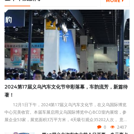
MORE
2024第17届义乌汽车文化节华彩落幕，车韵流芳，新篇待
著！
12月1日下午，2024第17届义乌汽车文化节，在义乌国际博览
中心完美收官。本届车展启用义乌国际博览中心BCD室内展馆，参
展企业53家，展览面积3万平方米，4天吸引观众35202人次， 意向
成交2.89亿元。
0
2407