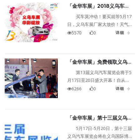
「金华车展」2018义乌车展
门票免费领，还不来抢！
买车莫冲动！要买就等5月17
日，义乌车展厂家大放价！天气
渐暖！小伙伴们买车的心也开始
5570
0
详细
萌动了，但小编只想说：厂家春
季最大的降价要5月17日才来！买
早了，可就要错过厂家最大优惠
「金华车展」免费领取义乌车
喽！第十三届义乌车展门票免费
展门票注意事项
送！免费送！免费送！
第13届义乌汽车展览会将于5
月17日至20日盛大开幕！自从推
出了“义乌车展门票免费领”受到了
6266
0
详细
小伙伴很大的喜爱，小编夜观后
台发现一些小问题，故此推出义
乌车展免费领票注意事项。
「金华车展」第十三届义乌车
展门票免费送
5月17日-5月20日，第十三届
义乌汽车展览会将在义乌国际博