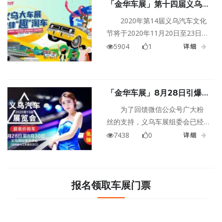
「金华车展」第十四届义乌汽
的购车狂欢，将用真补贴、真福
车文化节免费门票限量开抢！
利、真低价，点燃你的焕新热
2020年第14届义乌汽车文化
情！义乌梅湖惠民车展门票限时
节将于2020年11月20日至23日在
免费领取，赶紧点击左下方领取
浙江金华义乌国际博览中心盛大
5904
1
详细
吧！
举行！第十四届义乌汽车文化节
开幕之前，主办方将有一大波福
利送出。第一波，老规矩，义乌
「金华车展」8月28日引爆义
汽车文化节门票免费抢啦！
乌，快来免费领义乌车展门票
为了回馈微信公众号广大粉
啦！
丝的支持，义乌车展组委会已经
会开启免费门票领取活动，点击
7438
0
详细
报名链接登记并经组委会客服电
话核实的小伙伴，便可获得第十
五届义乌车展的门票一张！告诉
你身边的小伙伴，8月28日-30
报名领取车展门票
日，义乌国际博览中心，一起来
赏豪车、看美女、吃美食，畅玩
一整天！