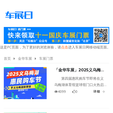
这是PC页面，为了更好的浏览体验，请
点击
进入车展日网移动端页面。
首页
金华车展
车展门票
「金华车展」2025义乌梅湖
惠民车展门票限时免费领取！
第四届惠民购车节即将在义
50大品牌底价狂欢，订车送
乌梅湖体育馆篮球馆门口火热启
双人丽江游，错过再等一年！
幕！50+汽车品牌、300+热门车
4099
0
详细
型齐聚，以旧换新补贴叠加、订
车送6天5晚双人丽江游、到场即
领实用好礼……这场专属于义乌人