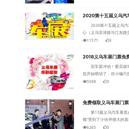
吃美食，畅玩一整天！
2020第十五届义乌汽
2020第十五届义乌
心（义乌宗泽路与江东路
11571
0
2018义乌车展门票
买车莫冲动！要买就
也开始萌动了，但小编只
厂家最大优惠喽！第十三
5568
0
免费领取义乌车展门票
第13届义乌汽车展览
领”受到了小伙伴很大的
注意事项。
6265
0