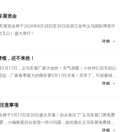
车展览会
汽车展览会将于2020年8月28日至30日在浙江金华义乌国际博览中
交叉口）盛大举行！
详细
免费领，还不来抢！
等5月17日，义乌车展厂家大放价！天气渐暖！小伙伴们买车的心
想说：厂家春季最大的降价要5月17日才来！买早了，可就要错过
届义乌车展门票免费送！免费送！免费送！
详细
注意事项
会将于5月17日至20日盛大开幕！自从推出了“义乌车展门票免费
喜爱，小编夜观后台发现一些小问题，故此推出义乌车展免费领票
详细