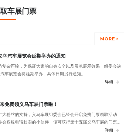
取车展门票
MORE
届义乌汽车展览会延期举办的通知
势复杂严峻，为保证大家的自身安全以及展览展示效果，组委会决
义乌汽车展览会将延期举办，具体日期另行通知。
详细
快来免费领义乌车展门票啦！
广大粉丝的支持，义乌车展组委会已经会开启免费门票领取活动，
委会客服电话核实的小伙伴，便可获得第十五届义乌车展的门票一
8月28日-30日，义乌国际博览中心，一起来赏豪车、看美女、
详细