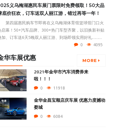
2025义乌梅湖惠民车展门票限时免费领取！50大品
牌底价狂欢，订车送双人丽江游，错过再等一年！
第四届惠民购车节即将在义乌梅湖体育馆篮球馆门口火
热启幕！50+汽车品牌、300+热门车型齐聚，以旧换新补贴
叠加、订车送6天5晚双人丽江游、到场即领实用好礼……这
场专属于义乌人的购车狂欢，将用真补贴、真福利、真低
0
4095
价，点燃你的焕新热情！义乌梅湖惠民车展门票限时免费领
金华车展优惠
取，赶紧点击左下方领取吧！
MORE
2021年金华市汽车消费券来
啦！！！
0
11918
金华金昌宝顺店庆车展 优惠力度撼动
婺城
0
6084