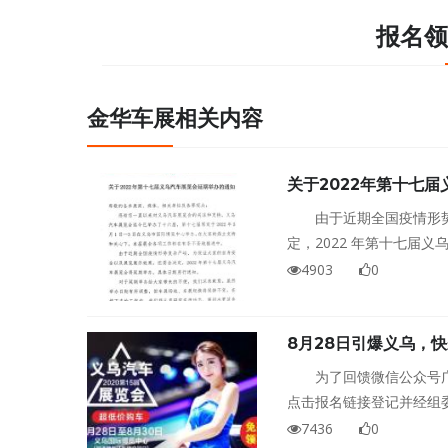
报名领
金华车展相关内容
关于2022年第十七
由于近期全国疫情形
定，2022 年第十七届
4903
0
8月28日引爆义乌，
为了回馈微信公众号
点击报名链接登记并经组
张！告诉你身边的小伙伴，
7436
0