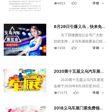
及展览展示效果，组委会决定，
4903
0
详细
2022 年第十七届义乌汽车展览会
将延期举办，具体日期另行通
知。
8月28日引爆义乌，快来免费
领义乌车展门票啦！
为了回馈微信公众号广大粉
丝的支持，义乌车展组委会已经
会开启免费门票领取活动，点击
7438
0
详细
报名链接登记并经组委会客服电
话核实的小伙伴，便可获得第十
五届义乌车展的门票一张！告诉
2020第十五届义乌汽车展览
你身边的小伙伴，8月28日-30
会
日，义乌国际博览中心，一起来
2020第十五届义乌汽车展览
赏豪车、看美女、吃美食，畅玩
会将于2020年8月28日至30日在
一整天！
浙江金华义乌国际博览中心（义
11573
0
详细
乌宗泽路与江东路交叉口）盛大
举行！
2018义乌车展门票免费领，