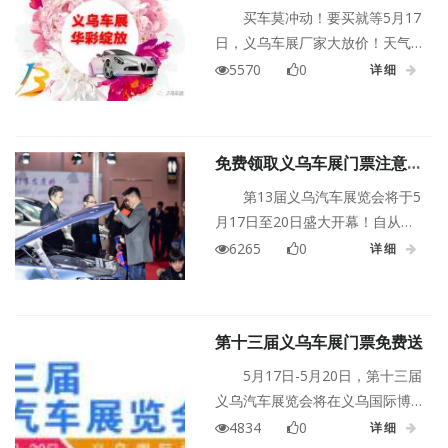
还不来抢！
买车莫冲动！要买就等5月17
日，义乌车展厂家大放价！天气
渐暖！小伙伴们买车的心也开始
5570
0
详细
萌动了，但小编只想说：厂家春
季最大的降价要5月17日才来！买
早了，可就要错过厂家最大优惠
免费领取义乌车展门票注意事
喽！第十三届义乌车展门票免费
项
送！免费送！免费送！
第13届义乌汽车展览会将于5
月17日至20日盛大开幕！自从推
出了“义乌车展门票免费领”受到了
6265
0
详细
小伙伴很大的喜爱，小编夜观后
台发现一些小问题，故此推出义
乌车展免费领票注意事项。
第十三届义乌车展门票免费送
5月17日-5月20日，第十三届
义乌汽车展览会将在义乌国际博
览中心隆重举行！义乌车展门票
4834
0
详细