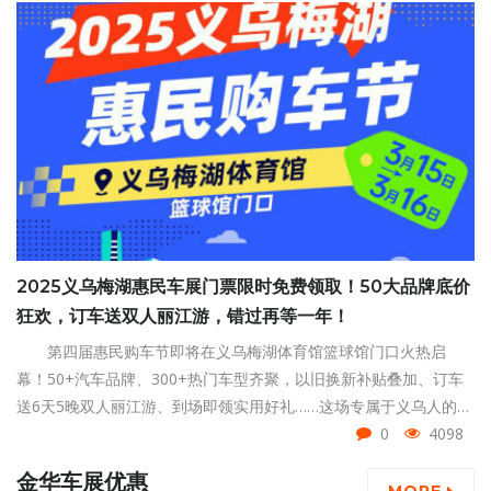
2025义乌梅湖惠民车展门票限时免费领取！50大品牌底价
狂欢，订车送双人丽江游，错过再等一年！
第四届惠民购车节即将在义乌梅湖体育馆篮球馆门口火热启
幕！50+汽车品牌、300+热门车型齐聚，以旧换新补贴叠加、订车
送6天5晚双人丽江游、到场即领实用好礼……这场专属于义乌人的购
车狂欢，将用真补贴、真福利、真低价，点燃你的焕新热情！义乌
0
4098
梅湖惠民车展门票限时免费领取，赶紧点击左下方领取吧！
金华车展优惠
MORE