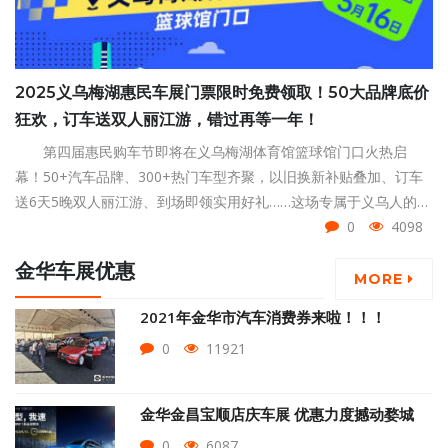
2025义乌梅湖惠民车展门票限时免费领取！50大品牌底价
狂欢，订车送双人丽江游，错过再等一年！
第四届惠民购车节即将在义乌梅湖体育馆篮球馆门口火热启
幕！50+汽车品牌、300+热门车型齐聚，以旧换新补贴叠加、订车
送6天5晚双人丽江游、到场即领实用好礼……这场专属于义乌人的购
车狂欢，将用真补贴、真福利、真低价，点燃你的焕新热情！义乌
0
4098
梅湖惠民车展门票限时免费领取，赶紧点击左下方领取吧！
金华车展优惠
MORE
2021年金华市汽车消费券来啦！！！
0
11921
金华金昌宝顺店庆车展 优惠力度撼动婺城
0
6087