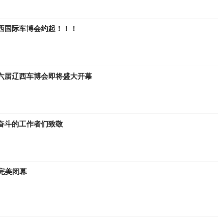
西国际车博会约起！！！
六届辽西车博会即将盛大开幕
奋斗的工作者们致敬
会完美闭幕