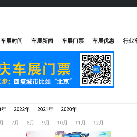
车展时间
车展新闻
车展门票
车展优惠
行业
3年
2022年
2021年
2020年
月
7月
8月
9月
10月
11月
12月