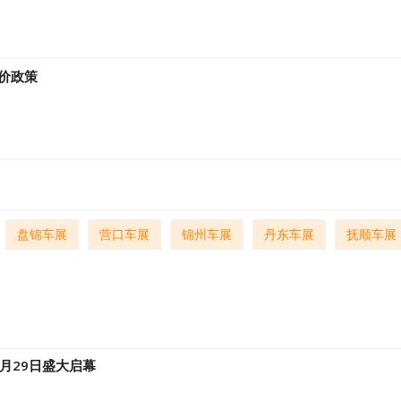
特价政策
盘锦车展
营口车展
锦州车展
丹东车展
抚顺车展
4月29日盛大启幕