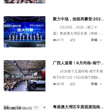
展除了购车有补贴优惠，当然还
有精彩亮点纷呈~
聚力中场，拾级再攀登:2026
粤港澳大湾区车展盛大启幕
5月29日，2026（第三十
届）粤港澳大湾区车展（简称：
2026粤港澳大湾区车展）于深圳
4171
0
详细
国际会展中心（宝安）盛大开
幕，展会启用11个展馆及户外展
区，规模30万平方米，集中展示
广西人速看！6月尚格-南宁
汽车应用及生态领域的创新成
车展，不冲血亏！
果，聚合产业资源，激发共生发
2026第十五届尚格-南宁车展
展新力量。
将于6月12日-15日在南宁国际会
展中心盛大举行！4万平超大展
4978
0
详细
厅，近70个品牌、700+ 台车，比
亚迪、长城、鸿蒙智行等大佬全
部厂家直搭巨无霸展具，就是那
粤港澳大湾区车展观展指南|5
种你在网上刷到会哇塞的程度，