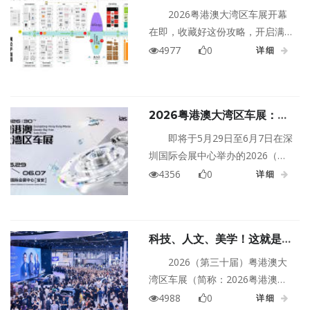
月29日启幕！给你快速划车
现场直接怼脸上。一句话：广西
2026粤港澳大湾区车展开幕
展重点→
上半年最值得逛的车展，没有之
在即，收藏好这份攻略，开启满
一。
满惊喜的车展之行！11个展馆+户
4977
0
详细
外展区、30万㎡超大展场、
100+品牌、1300+款车型…从未
来概念、重磅新车到顶级
2026粤港澳大湾区车展：车
Hypercar，百年老爷车巡游、室
企布局未来的中场必选项
内飞车特技，5月29日-6月7日，
即将于5月29日至6月7日在深
深圳国际会展中心（宝安），精
圳国际会展中心举办的2026（第
彩纷呈，等你一一感受！
三十届）粤港澳大湾区车展，正
4356
0
详细
成为全球车企高度关注的战略节
点。本届车展展出规模将达30万
平方米，预计有100多个品牌、
科技、人文、美学！这就是
1300多款车型同台亮相。对于汽
2026粤港澳大湾区车展
车行业而言，迎来三十周年新起
2026（第三十届）粤港澳大
点的粤港澳大湾区车展，成为车
湾区车展（简称：2026粤港澳大
企了解未来趋势、展示自身竞争
湾区车展）将于5月29日至6月7日
4988
0
详细