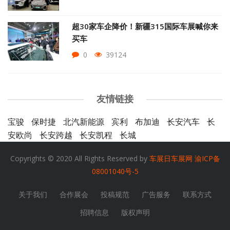
超30家车企降价！新疆315国际车展喊你来
买车
0
39124
友情链接
宝骏
保时捷
北汽新能源
宾利
布加迪
长安汽车
长
安欧尚
长安跨越
长安凯程
长城
Copyrights © 2020 All Rights Reserved by
车展日车展网
渝ICP备
08001040号-5
关于我们
合作展会
投稿规范
广告服务
联系方式
招聘信息
版权声明