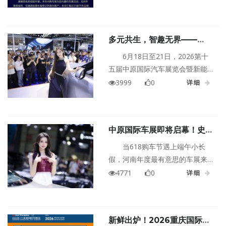
VIP客户专属内购会即将接棒登
场。
多元共生，智趣无界——
2026第十五届中原国际车展
6月18日至21日，2026第十
明日启幕
五届中原国际汽车展览会暨新能
源·智能出行展，将登陆郑州国际
3999
0
详细
会展中心，横跨端午小长假，重
磅开启中原年度汽车盛会！
中原国际车展即将启幕！史无
前例「网红车模+汉服巡游
当618购车节遇上端午小长
+红包雨」🧧一张门票玩到嗨
假，河南年度最有意思的车展来
了！2026第十五届中原国际车展
4771
0
详细
将于6月18日盛大开幕，就在下
周！连嗨四天！提前预定车展门
票👉点击页面下方按钮即可免费
新鲜出炉！2026重庆国际车
领取