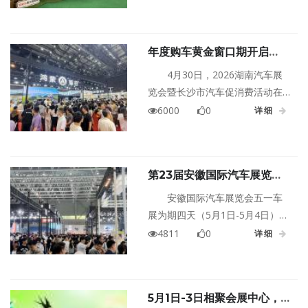
理想保驾护航，逛展选车更省
心，车型选择更丰富！
年度购车黄金窗口期开启
2026湖南车展盛大启幕
4月30日，2026湖南汽车展
览会暨长沙市汽车促消费活动在
湖南国际会展中心（芒果馆）盛
6000
0
详细
大启幕。本届车展以超6万平方米
展出规模、百余主流汽车品牌、
十余款重磅首发车型，集结政企
第23届安徽国际汽车展览会·
双重补贴、车企专属让利、组委
五一车展盛大开幕
会专项福利、现场互动好礼多重
安徽国际汽车展览会五一车
红利，同步打造青春潮流、亲子
展为期四天（5月1日-5月4日），
研学、跨界打卡多元场景，正式
深度整合安徽汽车产业优势与促
4811
0
详细
开启2026上半年中部地区年度购
消费政策红利，汇集了全球60余
车黄金窗口期。本届车展横跨五
家主流汽车品牌，展出车辆超800
一假期，将持续至5月5日。
款，为安徽乃至长三角的观众献
5月1日-3日相聚会展中心，
上一场集新车首发、钜惠购车、