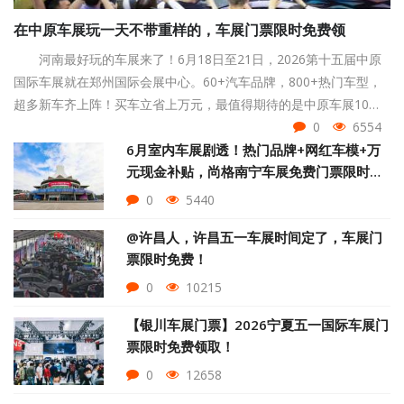
在中原车展玩一天不带重样的，车展门票限时免费领
河南最好玩的车展来了！6月18日至21日，2026第十五届中原
国际车展就在郑州国际会展中心。60+汽车品牌，800+热门车型，
超多新车齐上阵！买车立省上万元，最值得期待的是中原车展10大
活动逐一解锁，现中原国际车展门票限时免费，点击页面下方按钮
0
6554
即可领取！
6月室内车展剧透！热门品牌+网红车模+万
元现金补贴，尚格南宁车展免费门票限时
抢！
0
5440
@许昌人，许昌五一车展时间定了，车展门
票限时免费！
0
10215
【银川车展门票】2026宁夏五一国际车展门
票限时免费领取！
0
12658