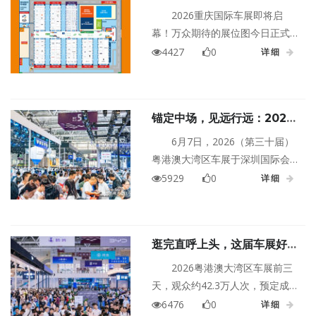
展展位图抢先看
2026重庆国际车展即将启
幕！万众期待的展位图今日正式
公布，你想看的新车这里全都
4427
0
详细
有！转发收藏，轻松逛展
锚定中场，见远行远：2026
粤港澳大湾区车展圆满闭幕
6月7日，2026（第三十届）
粤港澳大湾区车展于深圳国际会
展中心（宝安）圆满闭幕，展会
5929
0
详细
启用11个展馆及户外展区，规模
30万平方米，展现整车、供应
链、科技等产业链多元矩阵，呈
逛完直呼上头，这届车展好玩
现多元特色场景，为技术融合与
到大小朋友都不想走
生态重构筑牢基石。展期吸引81
2026粤港澳大湾区车展前三
万人次观展，预定成交车辆39253
天，观众约42.3万人次，预定成
辆，预定成交金额约82.5亿元。
交13814台车。这么多人选择的车
6476
0
详细