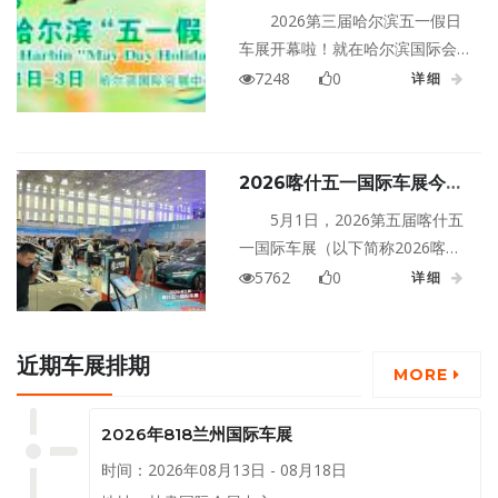
乐享哈尔滨五一假日车展
潮玩文化于一体的顶级汽车盛宴
2026第三届哈尔滨五一假日
。
车展开幕啦！就在哈尔滨国际会
展中心，5月1日-3日，整整三
7248
0
详细
天，安排得明明白白，想买车、
看车的朋友们，这可是一个不容
错过的好机会呀！
2026喀什五一国际车展今日
盛大启幕！全域品牌齐聚，多
5月1日，2026第五届喀什五
重利好集中释放，燃动喀什五
一国际车展（以下简称2026喀什
一黄金周！
五一国际车展）在喀什国际会展
5762
0
详细
中心盛大启幕！作为喀什地区汽
车消费的旗舰级盛会，本届车展
汇聚47个汽车品牌、50余家经销
近期车展排期
MORE
商及百余款热门车型，以超10000
平米的展区规模，震撼启幕。
2026年818兰州国际车展
时间：2026年08月13日 - 08月18日