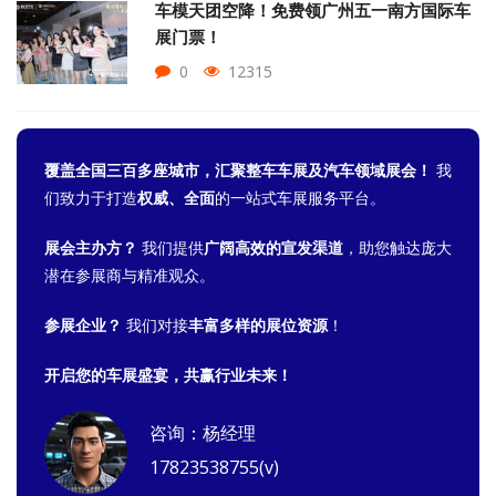
车模天团空降！免费领广州五一南方国际车
展门票！
0
12315
覆盖全国三百多座城市，汇聚整车车展及汽车领域展会！
我
们致力于打造
权威、全面
的一站式车展服务平台。
展会主办方？
我们提供
广阔高效的宣发渠道
，助您触达庞大
潜在参展商与精准观众。
参展企业？
我们对接
丰富多样的展位资源
！
开启您的车展盛宴，共赢行业未来！
咨询：杨经理
17823538755(v)