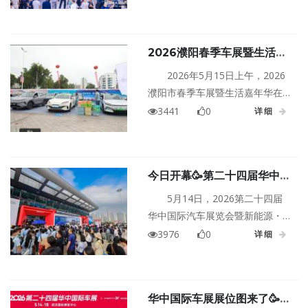
力的必选项。
在深圳国际会展中心（宝安）举
办。本届车展启用11个展馆及户
外展区，规模达30万㎡，共吸引
​2026濮阳春季车展暨生活嘉
100多个品牌，展示1300多款车
年华 今日燃爆启幕！
型，重磅新车与前瞻概念车辉
2026年5月15日上午，2026
映，演绎汽车产业的当下与未
濮阳市春季车展暨生活嘉年华在
来。
濮阳市体育场隆重启动。
3441
0
详细
今日开幕🥳第二十四届华中国
际车展启幕 中部车市迈入生
5月14日，2026第二十四届
态化新征程
华中国际汽车展览会暨新能源・
智能网联汽车展览会在武汉国际
3976
0
详细
博览中心盛大启幕。
华中国际车展展位图来了🥳