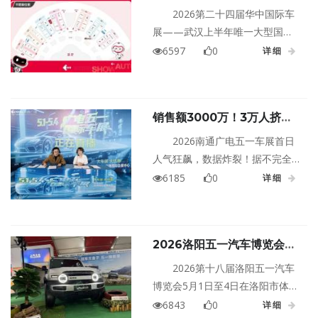
「车展攻略+活动大全」一键
2026第二十四届华中国际车
解锁逛展快乐
展——武汉上半年唯一大型国际
车展，就在下周开幕！华中国际
6597
0
详细
车展限时免费，点击页面下方按
钮即可免费领取！活动4月13日17
点结束，届时将回复原价。
销售额3000万！3万人挤爆
南通广电五一车展首日，AI
2026南通广电五一车展首日
机器人+美食街舞嗨翻全城
人气狂飙，数据炸裂！据不完全
统计，车展首日销售额高达3000
6185
0
详细
万元，燃油车+新能源车总计销售
约150台。截至发稿前，观展人数
已突破3万人次！这个五一，南通
2026洛阳五一汽车博览会今
人的热情全被它点燃了！
日盛大开幕！
2026第十八届洛阳五一汽车
博览会5月1日至4日在洛阳市体育
中心盛大启幕！倾力为您的购车
6843
0
详细