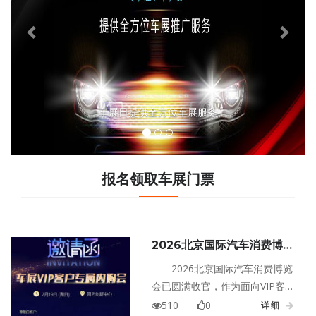
车展日提供全方位车展服务
报名领取车展门票
2026北京国际汽车消费博览
会收官：7月19日内购会接棒
2026北京国际汽车消费博览
会已圆满收官，作为面向VIP客户
的专属后续场次——7月19日车展
510
0
详细