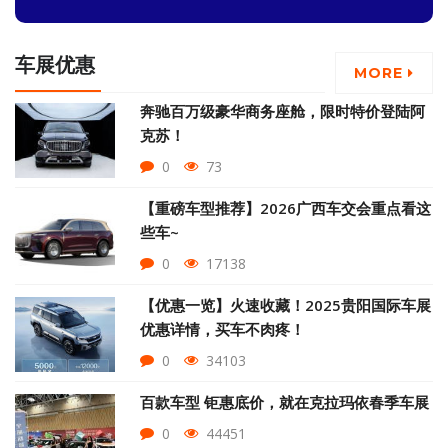
车展优惠
MORE
奔驰百万级豪华商务座舱，限时特价登陆阿
克苏！
0
73
【重磅车型推荐】2026广西车交会重点看这
些车~
0
17138
【优惠一览】火速收藏！2025贵阳国际车展
优惠详情，买车不肉疼！
0
34103
百款车型 钜惠底价，就在克拉玛依春季车展
0
44451