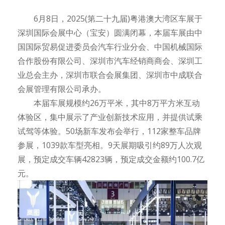
6月8日，2025(第二十九届)粤港澳大湾区车展于
深圳国际会展中心（宝安）圆满闭幕，本届车展由中
国国际贸易促进委员会汽车行业分会、中国机械国际
合作股份有限公司、深圳市汽车经销商商会、深圳工
业总会主办，深圳市联合会展集团、深圳市中成联合
会展管理有限公司承办。
本届车展规模约26万平米，其中8万平方米互动
体验区，集中展示了产业创新技术应用，并提供试乘
试驾等体验。50场新车发布会举行，112家整车品牌
参展，1039款车型亮相。9天展期吸引约89万人次观
展，预定成交车辆42823辆，预定成交金额约100.7亿
元。