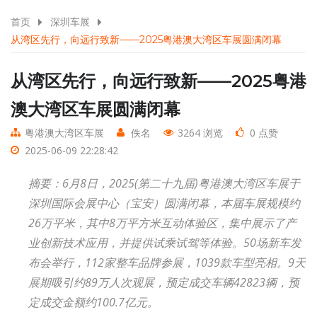
首页
深圳车展
从湾区先行，向远行致新——2025粤港澳大湾区车展圆满闭幕
从湾区先行，向远行致新——2025粤港
澳大湾区车展圆满闭幕
粤港澳大湾区车展
佚名
3264 浏览
0 点赞
2025-06-09 22:28:42
摘要：6月8日，2025(第二十九届)粤港澳大湾区车展于
深圳国际会展中心（宝安）圆满闭幕，本届车展规模约
26万平米，其中8万平方米互动体验区，集中展示了产
业创新技术应用，并提供试乘试驾等体验。50场新车发
布会举行，112家整车品牌参展，1039款车型亮相。9天
展期吸引约89万人次观展，预定成交车辆42823辆，预
定成交金额约100.7亿元。