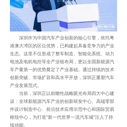
深圳作为中国汽车产业创新的核心引擎，依托粤
港澳大湾区的区位优势，已构建起具备竞争力的产业
生态。这里不仅形成了整车制造、智能化系统、动力
电池及电机电控等全产业链布局，更以全国新能源汽
车产量第一的优势奠定了产业基础。通过持续的技术
创新突破、市场扩容和高水平开放，深圳正重塑汽车
产业发展范式。
当前，深圳正以前瞻性战略眼光布局四大中心建
设：全球新能源汽车产业的创新研发中心、高端零部
件设计制造中心、前沿技术应用示范中心和国际贸易
枢纽中心，为打造“新一代世界一流汽车城”注入了持
续动能。