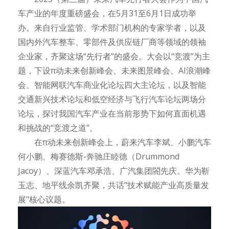
车产业的年度重磅盛会，在5月31至6月1日成功举
办。来自行业监管、学术部门机构的专家学者，以及
国内外汽车整车、零部件及供应链厂商等领域的领袖
企业家，齐聚这场“先行者”的盛会。大会以“竞渡”为主
题，下设π动未来创新峰会、未来图景峰会、AI浪潮峰
会、智能网联汽车商业化论坛四大主论坛，以及智能
交通新兴技术论坛和低空经济与飞行汽车论坛两场分
论坛，探讨我国汽车产业在当前形势下如何直面机遇
和挑战的“竞渡之道”。
在π动未来创新峰会上，蔚来汽车李斌、小鹏汽车
何小鹏、梅赛德斯-奔驰庄睦德（Drummond
Jacoy）、深蓝汽车邓承浩、广汽集团閤先庆、华为靳
玉志、地平线余凯齐聚，共话"技术赋能产业高质量发
展"核心议题。