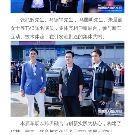
张兆辉先生、马德钟先生 、马国明先生、朱晨丽
女士等TVB知名演员，集体亮相仰望展台，参与新车
互动、技术体验，在引发港剧迷的集体共鸣。
本届车展以跨界融合与创新实践为核心，构建了
科技、赛事、体育与文化等多元交织的展示空间。