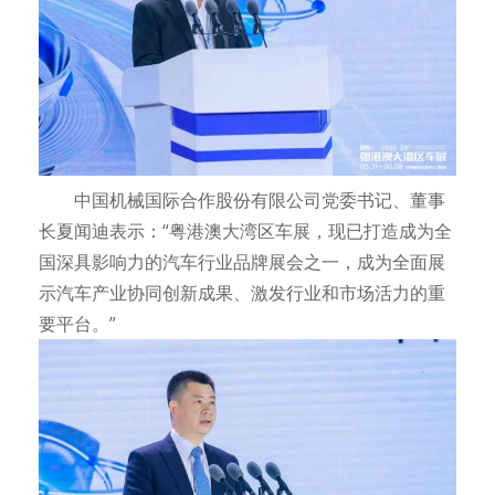
中国机械国际合作股份有限公司党委书记、董事
长夏闻迪表示：“粤港澳大湾区车展，现已打造成为全
国深具影响力的汽车行业品牌展会之一，成为全面展
示汽车产业协同创新成果、激发行业和市场活力的重
要平台。”