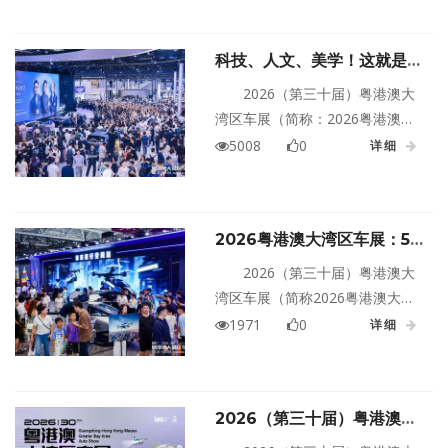
点。本届车展展出规模将达30万
平方米，预计有100多个品牌、
科技、人文、美学！这就是
1300多款车型同台亮相。对于汽
2026粤港澳大湾区车展
车行业而言，迎来三十周年新起
2026（第三十届）粤港澳大
点的粤港澳大湾区车展，成为车
湾区车展（简称：2026粤港澳大
企了解未来趋势、展示自身竞争
湾区车展）将于5月29日至6月7日
5008
0
详细
力的必选项。
在深圳国际会展中心（宝安）举
办。本届车展启用11个展馆及户
外展区，规模达30万㎡，共吸引
2026粤港澳大湾区车展：5
100多个品牌，展示1300多款车
月29日迎来三十新「丽」程
型，重磅新车与前瞻概念车辉
2026（第三十届）粤港澳大
映，演绎汽车产业的当下与未
湾区车展（简称2026粤港澳大湾
来。
区车展）定于5月29日至6月7日在
1971
0
详细
深圳国际会展中心（宝安）举
办，展会规模达26万㎡。
2026（第三十届）粤港澳大
湾区车展