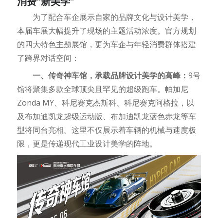
消费“新美学”
为了配合车企展示自家的品牌文化与设计美学，
本届车展大幅提升了现场的主题活动浓度。官方规划
的四大特色主题展馆，更为车企与年轻消费群体搭建
了跨界对话空间：
一、传奇神车馆，承载品牌设计美学的高峰：
9号
馆将聚集多款全球顶尖且罕见的超级跑车。帕加尼
Zonda MY、科尼赛克杰斯科、科尼赛克阿格拉，以
及布加迪凯龙超级运动版、布加迪凯龙蓝色赤龙等车
型将同台亮相。这里不仅展示着车辆的机械与速度极
限，更是传递现代工业设计美学的阵地。