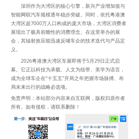
深圳作为大湾区的核心引擎，新兴产业增加值与
智能网联汽车规模逐年稳步突破。同时，依托粤港澳
大湾区超7000万人口构成的庞大市场，大湾区消费者
展现出了极具前瞻性的消费理念。在这里举办的展
会，其辐射效应能迅速反哺车企的技术迭代与产品定
义。
2026粤港澳大湾区车展即将于5月29日正式启
幕。它正以科技为承载、人文为纽带、美学为语言，
成为全球车企在“十五五”开局之年把握市场脉搏、布
局未来出行的战略必选项。
免责声明：本站部分内容来自互联网，版权归原作者
所有。如有侵权，请联系删除！