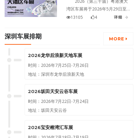
2026（第三十届）粤港澳大
湾区车展将于2026年5月29日至6
月7日在广东深圳国际会展中心
13105
4
详细
（宝安）盛大举行！
深圳车展排期
MORE
2026龙华后浪新天地车展
时间：2026年7月25日-7月26日
地址：深圳市龙华后浪新天地
2026坂田天安云谷车展
时间：2026年7月22日-7月24日
地址：坂田天安云谷
2026宝安榕湾汇车展
时间：2026年7月18日-7月19日