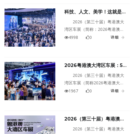
平方米，预计有100多个品牌、
科技、人文、美学！这就是
1300多款车型同台亮相。对于汽
2026粤港澳大湾区车展
车行业而言，迎来三十周年新起
2026（第三十届）粤港澳大
点的粤港澳大湾区车展，成为车
湾区车展（简称：2026粤港澳大
企了解未来趋势、展示自身竞争
湾区车展）将于5月29日至6月7日
4998
0
详细
力的必选项。
在深圳国际会展中心（宝安）举
办。本届车展启用11个展馆及户
外展区，规模达30万㎡，共吸引
2026粤港澳大湾区车展：5
100多个品牌，展示1300多款车
月29日迎来三十新「丽」程
型，重磅新车与前瞻概念车辉
2026（第三十届）粤港澳大
映，演绎汽车产业的当下与未
湾区车展（简称2026粤港澳大湾
来。
区车展）定于5月29日至6月7日在
1967
0
详细
深圳国际会展中心（宝安）举
办，展会规模达26万㎡。
2026（第三十届）粤港澳大
湾区车展
2026（第三十届）粤港澳大