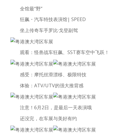
全馆最“野”
狂飙・汽车特技表演馆| SPEED
坐上传奇车手罗比·戈登副驾
观看：怪兽战车狂飙、SST赛车空中飞跃！
感受：摩托丝滑漂移、极限特技
体验：ATV/UTV的强大推背感
注意！6月2日，是最后一天表演哦
还没完，在车展与美好有约