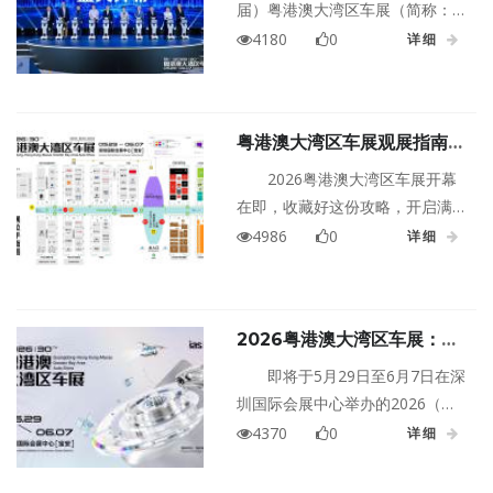
届）粤港澳大湾区车展（简称：
2026粤港澳大湾区车展）于深圳
4180
0
详细
国际会展中心（宝安）盛大开
幕，展会启用11个展馆及户外展
区，规模30万平方米，集中展示
粤港澳大湾区车展观展指南|5
汽车应用及生态领域的创新成
月29日启幕！给你快速划车
果，聚合产业资源，激发共生发
2026粤港澳大湾区车展开幕
展重点→
展新力量。
在即，收藏好这份攻略，开启满
满惊喜的车展之行！11个展馆+户
4986
0
详细
外展区、30万㎡超大展场、
100+品牌、1300+款车型…从未
来概念、重磅新车到顶级
2026粤港澳大湾区车展：车
Hypercar，百年老爷车巡游、室
企布局未来的中场必选项
内飞车特技，5月29日-6月7日，
即将于5月29日至6月7日在深
深圳国际会展中心（宝安），精
圳国际会展中心举办的2026（第
彩纷呈，等你一一感受！
三十届）粤港澳大湾区车展，正
4370
0
详细
成为全球车企高度关注的战略节
点。本届车展展出规模将达30万