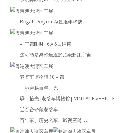
Bugatti Veyron存量逐年稀缺
神车馆限时 · 6月6日结束
这可能是离你最近的顶级超跑宇宙
老爷车博物馆·10号馆
一秒穿越百年时光
鎏・拾光|老爷车博物馆| VINTAGE VEHICLE
近百台珍藏老爷车
百年车、历史名车、影视座驾……