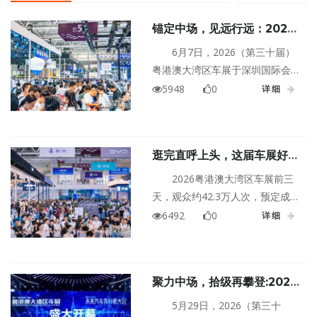
锚定中场，见远行远：2026
粤港澳大湾区车展圆满闭幕
6月7日，2026（第三十届）
粤港澳大湾区车展于深圳国际会
展中心（宝安）圆满闭幕，展会
5948
0
详细
启用11个展馆及户外展区，规模
30万平方米，展现整车、供应
链、科技等产业链多元矩阵，呈
逛完直呼上头，这届车展好玩
现多元特色场景，为技术融合与
到大小朋友都不想走
生态重构筑牢基石。展期吸引81
2026粤港澳大湾区车展前三
万人次观展，预定成交车辆39253
天，观众约42.3万人次，预定成
辆，预定成交金额约82.5亿元。
交13814台车。这么多人选择的车
6492
0
详细
展除了购车有补贴优惠，当然还
有精彩亮点纷呈~
聚力中场，拾级再攀登:2026
粤港澳大湾区车展盛大启幕
5月29日，2026（第三十