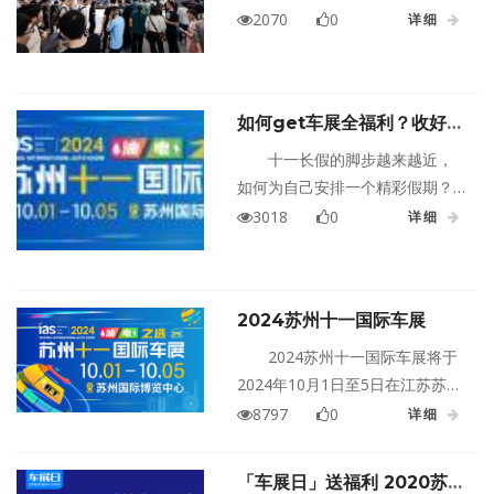
丰富的活动玩法，超多惊喜与亮
叠加，苏州迎来年内最佳购车时
2070
0
详细
点为广大车迷和消费者带来一场
机！先给大家划一下本期重点：
无与伦比的购车盛宴。
苏州新能源汽车补贴+国家以旧换
新补贴，可叠加享受！！！
如何get车展全福利？收好这
份苏州十一国际车展活动总攻
十一长假的脚步越来越近，
略！
如何为自己安排一个精彩假期？
10月1日至5日，来苏州国际博览
3018
0
详细
中心赏苏州十一国际车展，赢现
金、抽好礼，自制网红漆扇、抓
大闸蟹，试驾抽奖，0元拍车……
2024苏州十一国际车展
2024苏州十一国际车展将于
2024年10月1日至5日在江苏苏州
国际博览中心盛大举行！
8797
0
详细
「车展日」送福利 2020苏州