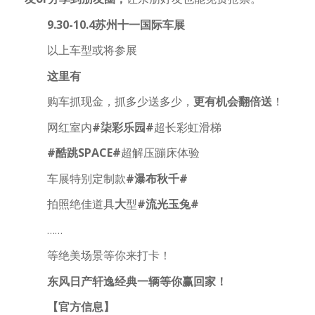
9.30-10.4苏州十一国际车展
以上车型或将参展
这里有
购车抓现金，抓多少送多少，
更有机会翻倍送
！
网红室内
#柒彩乐园#
超长彩虹滑梯
#酷跳SPACE#
超解压蹦床体验
车展特别定制款
#瀑布秋千#
拍照绝佳道具
大
型
#流光玉兔#
……
等绝美场景等你来打卡！
东风日产轩逸经典一辆等你赢回家！
【官方信息】