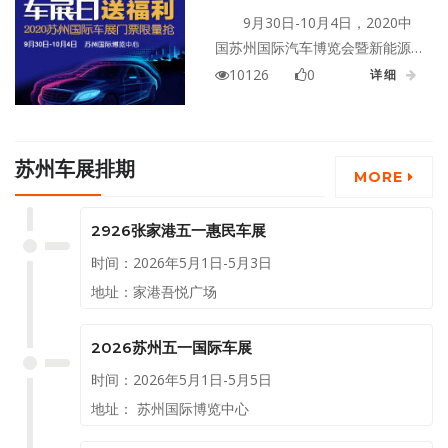
十一国际车展门票限量抢
9月30日-10月4日，2020中
国苏州国际汽车博览会暨新能源
及智能汽车博览会（简称：2020
10126
0
详细
苏州十一国际车展）将在苏州国
际博览中心开幕。作为此次苏州
十一国际车展官方合作媒体，
苏州车展排期
【车展日】车展网的福利又来
MORE
了，我们为大家准备了100张此次
苏州十一车展门票，需要就赶快
2926张家港五一惠民车展
来抢！
时间：2026年5月1日-5月3日
地址：家港吾悦广场
2026苏州五一国际车展
时间：2026年5月1日-5月5日
地址： 苏州国际博览中心