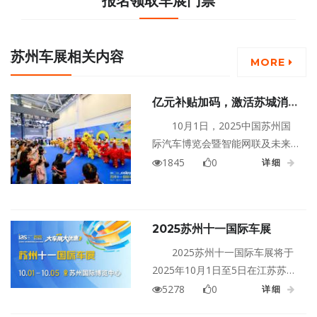
报名领取车展门票
苏州车展相关内容
MORE
亿元补贴加码，激活苏城消费
黄金周！2025苏州十一国际
10月1日，2025中国苏州国
车展10.1盛大开幕！
际汽车博览会暨智能网联及未来
出行汽车博览会（以下简称苏州
1845
0
详细
十一国际车展）在苏州国际博览
中心盛大开幕！
2025苏州十一国际车展
2025苏州十一国际车展将于
2025年10月1日至5日在江苏苏州
国际博览中心盛大举行！
5278
0
详细