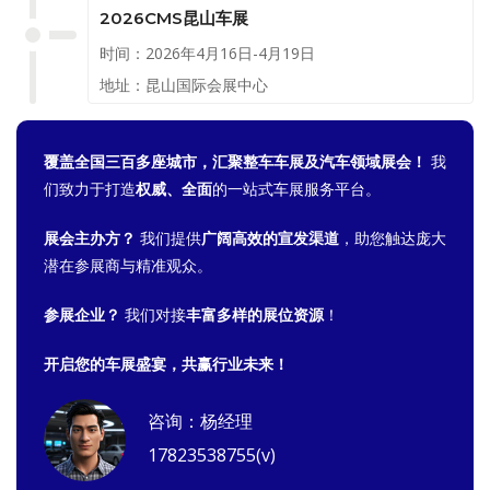
2026CMS昆山车展
时间：2026年4月16日-4月19日
地址：昆山国际会展中心
覆盖全国三百多座城市，汇聚整车车展及汽车领域展会！
我
们致力于打造
权威、全面
的一站式车展服务平台。
展会主办方？
我们提供
广阔高效的宣发渠道
，助您触达庞大
潜在参展商与精准观众。
参展企业？
我们对接
丰富多样的展位资源
！
开启您的车展盛宴，共赢行业未来！
咨询：杨经理
17823538755(v)