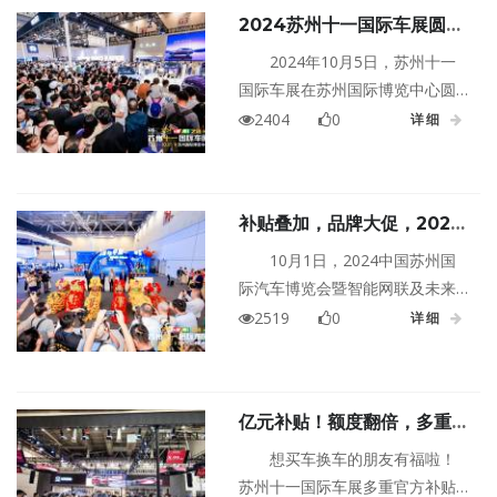
2024苏州十一国际车展圆满
闭幕，期待我们明年再相见！
2024年10月5日，苏州十一
国际车展在苏州国际博览中心圆
满落幕，为期五天的展会如火如
2404
0
详细
荼，带来千款车型展示，参展观
众络绎不绝，热闹非常。在政府
补贴加持、车企经销商让利、主
补贴叠加，品牌大促，2024
办方补贴等多重刺激下，销量扶
苏州十一国际车展于10.1盛大
摇直上，燃爆假日经济。据统
10月1日，2024中国苏州国
开幕，燃动苏城消费黄金周！
计，本次车展观展人数创新高，
际汽车博览会暨智能网联及未来
超27万余人次，预定成交车辆
出行汽车博览会（以下简称苏州
2519
0
详细
17886台，成交总金额超49亿
十一国际车展）在苏州国际博览
元。
中心盛大开幕！本次车展汇聚100
余个全球汽车品牌，300余家经销
亿元补贴！额度翻倍，多重补
商，1000余款热门车型，展示最
贴可叠加！苏州十一国际车
新车型与前沿科技，开启全品牌
想买车换车的朋友有福啦！
展，年内最佳购车时机！
试驾，叠加多重购车补贴，设立
苏州十一国际车展多重官方补贴