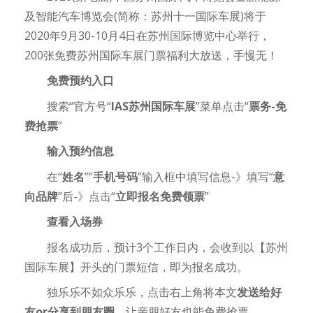
及智能汽车博览会(简称：苏州十一国际车展)将于
2020年9月30-10月4日在苏州国际博览中心举行，
200张免费苏州国际车展门票福利大放送，手慢无！
免费预约入口
搜索“官方号“
IAS苏州国际车展
”菜单点击“
票务-免
费抢票
”
输入预约信息
在“
姓名
”“
手机号码
”输入框中填写信息-》填写“
意
向品牌
”后-》点击“
立即报名免费领票
”
查看入场券
报名成功后，预计3个工作日内，会收到以【苏州
国际车展】开头的门票短信，即为报名成功。
独乐乐不如众乐乐，点击右上角将本文
发送给好
友or分享到朋友圈，
让亲朋好友也能免费抢票。