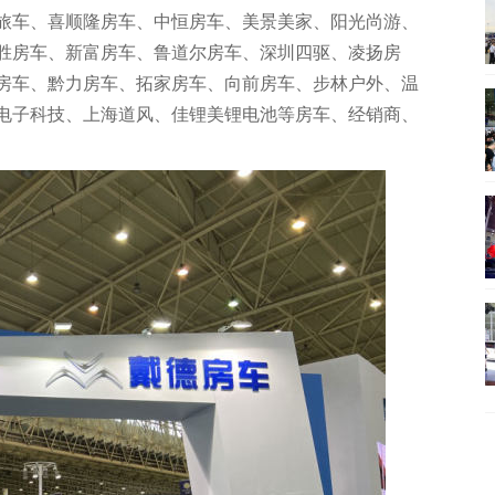
旅车、喜顺隆房车、中恒房车、美景美家、阳光尚游、
胜房车、新富房车、鲁道尔房车、深圳四驱、凌扬房
房车、黔力房车、拓家房车、向前房车、步林户外、温
电子科技、上海道风、佳锂美锂电池等房车、经销商、