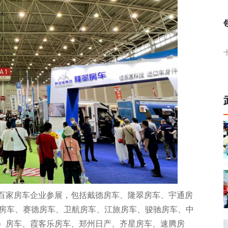
百家房车企业参展，包括戴德房车、隆翠房车、宇通房
芬房车、赛德房车、卫航房车、江旅房车、骏驰房车、中
）房车、霞客乐房车、郑州日产、齐星房车、速腾房