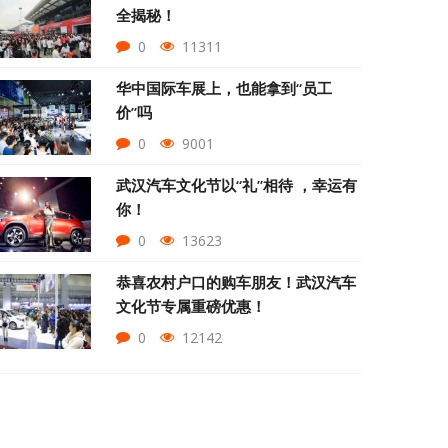
全揭秘！
0
11311
华中国际车展上，也能拿到“员工
价”吗
0
9001
武汉汽车文化节以“礼”相待 ，幸运有
你！
0
13623
恭喜农村户口的购车朋友！武汉汽车
文化节专属重磅优惠！
0
12142