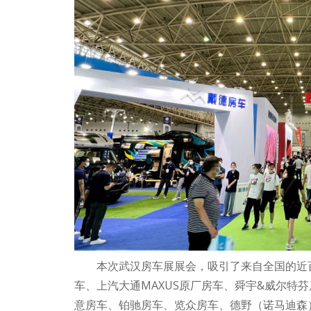
本次武汉房车展展会，吸引了来自全国的近
车、上汽大通MAXUS原厂房车、舜宇&威尔特
意房车、铂驰房车、览众房车、德野（诺马迪森