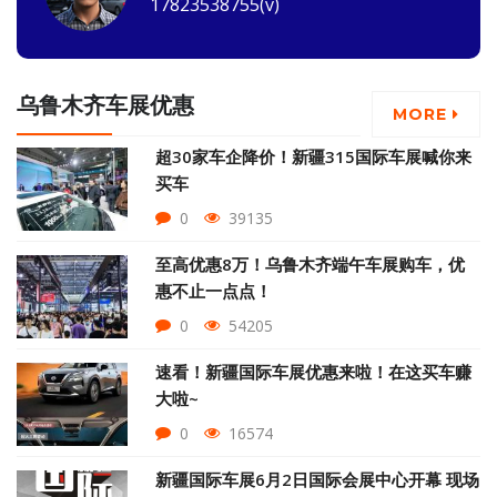
17823538755(v)
乌鲁木齐车展优惠
MORE
超30家车企降价！新疆315国际车展喊你来
买车
0
39135
至高优惠8万！乌鲁木齐端午车展购车，优
惠不止一点点！
0
54205
速看！新疆国际车展优惠来啦！在这买车赚
大啦~
0
16574
新疆国际车展6月2日国际会展中心开幕 现场