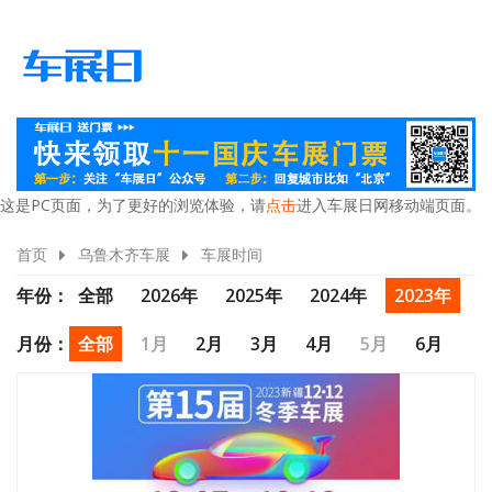
这是PC页面，为了更好的浏览体验，请
点击
进入车展日网移动端页面。
首页
乌鲁木齐车展
车展时间
年份：
全部
2026年
2025年
2024年
2023年
2022年
2021年
2020年
月份：
全部
1月
2月
3月
4月
5月
6月
7月
8月
9月
10月
11月
12月