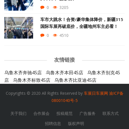
0
3205
车市大跳水！合资/豪华集体降价，新疆315
国际车展再破底价，全疆地州车主必看！
0
4510
友情链接
乌鲁木齐奔驰4S店
乌鲁木齐本田4S店
乌鲁木齐别克4S
店
乌鲁木齐标致4S店
乌鲁木齐比亚迪4S店
Copyrights © 2020 All Rights Reserved by
车展日车展网
渝ICP备
08001040号-5
关于我们
合作展会
投稿规范
广告服务
联系方式
招聘信息
版权声明