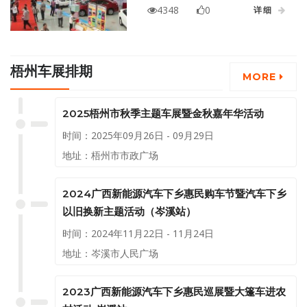
五一汽车展销会圆满落下帷幕。
4348
0
详细
展期间，人流量6 万多人次，成交
量171 辆，成交金额2000 多万
元，意向客户820 组。很多消费
梧州车展排期
者借助车展买到了靓车、拿到了
MORE
实惠，让这个五一假期变得很有
纪念意义。
2025梧州市秋季主题车展暨金秋嘉年华活动
时间：2025年09月26日 - 09月29日
地址：梧州市市政广场
2024广西新能源汽车下乡惠民购车节暨汽车下乡
以旧换新主题活动（岑溪站）
时间：2024年11月22日 - 11月24日
地址：岑溪市人民广场
2023广西新能源汽车下乡惠民巡展暨大篷车进农