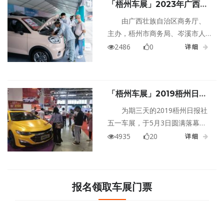
「梧州车展」2023年广西新
型新能源汽车主题展会。
能源汽车下乡惠民巡展暨“大
由广西壮族自治区商务厅、
篷车”进农村·岑溪站超多福利
主办，梧州市商务局、岑溪市人
等着您来！
民政府承办的2023年广西新能源
2486
0
详细
汽车下乡惠民巡展暨“大篷车”进农
村·岑溪站活动即将开始啦！此次
岑溪车展将为广大市民带来新能
「梧州车展」2019梧州日报
源汽车展、多种车型试驾，多种
社五一车展圆满落幕，究竟它
消费业态相结合的大型新能源汽
为期三天的2019梧州日报社
有什么魅力？
车主题展会。
五一车展，于5月3日圆满落幕。
期间，23个品牌为消费者带来了
4935
20
详细
全新的车型，拿出了诚意十足的
价格，提供了丰富的选择，让消
费者得到了方便与实惠，同时，
也让正处于“寒冬”中的梧州车市有
报名领取车展门票
了一些暖意。