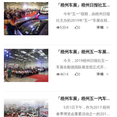
「梧州车展」梧州日报社五一
车展让利幅度大 买车更实惠
今年“五一”假期，由梧州日报
社主办的2019年“五一”车展在梧
州毅德国际博览城举行。本次车
5304
0
详细
展的主题为“花更少的钱，买更好
的车”，活动吸引了众多汽车商家
和市民参与，共展出23个汽车品
「梧州车展」梧州五一车展热
牌100款左右的车型。
闹非凡，明后天精彩继续
今天，2019梧州日报社五一
车展在毅德国际展览馆正式开
幕。车展现场人头攒动，热闹非
4614
0
详细
凡，23个品牌、近百辆新车亮
相，整个车展的规模大、档次
高。高挑亮丽的模特，耍帅的“蜘
「梧州车展」梧州五一汽车展
蛛侠”，炫酷的改装赛车，劲歌热
阵容强大人气爆棚
舞节目，为车展添色不少。
5月1日下午，作为2017 梧州
春季博览会重要活动之一的2017