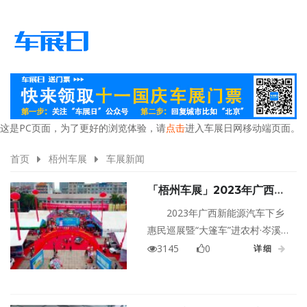
这是PC页面，为了更好的浏览体验，请
点击
进入车展日网移动端页面。
首页
梧州车展
车展新闻
「梧州车展」2023年广西新
能源汽车下乡惠民巡展暨“大
2023年广西新能源汽车下乡
篷车”进农村·岑溪站盛大开幕
惠民巡展暨“大篷车”进农村·岑溪
站活动于12月9日在人民广场盛大
3145
0
详细
开幕！此次岑溪车展将为广大市
民带来新能源汽车展、多种车型
试驾、多种消费业态相结合的大