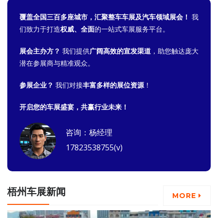
覆盖全国三百多座城市，汇聚整车车展及汽车领域展会！
我
们致力于打造
权威、全面
的一站式车展服务平台。
展会主办方？
我们提供
广阔高效的宣发渠道
，助您触达庞大
潜在参展商与精准观众。
参展企业？
我们对接
丰富多样的展位资源
！
开启您的车展盛宴，共赢行业未来！
咨询：杨经理
17823538755(v)
梧州车展新闻
MORE