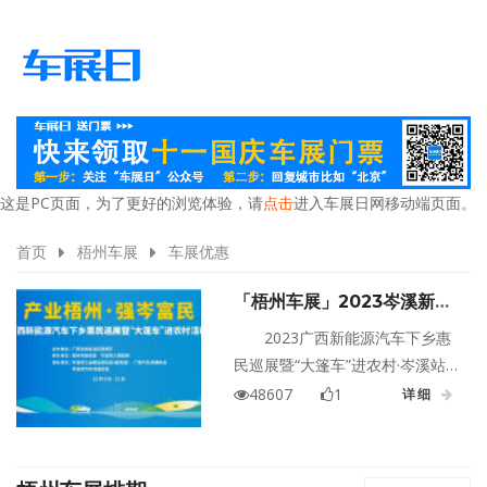
这是PC页面，为了更好的浏览体验，请
点击
进入车展日网移动端页面。
首页
梧州车展
车展优惠
「梧州车展」2023岑溪新能
源汽车展超强购车补贴，钜惠
2023广西新能源汽车下乡惠
到底
民巡展暨“大篷车”进农村·岑溪站
将于12月9日至11日在岑溪人民广
48607
1
详细
场盛大举行！超强购车补贴，钜
惠到底！