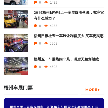
0
2483
2019梧州日报社五一车展圆满落幕，究竟它
有什么魅力？
0
4933
梧州日报社五一车展让利幅度大 买车更实惠
0
5302
梧州五一车展热闹非凡，明后天精彩继续
0
4608
梧州车展门票
MORE
覆盖全国三百多座城市，汇聚整车车展及汽车领域展会！
我