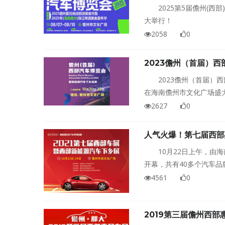
2025第5届儋州(西
大举行！
2058
0
2023儋州（首届）
2023儋州（首届）西
在海南儋州市文化广场盛
2627
0
人气火爆！第七届西部
10月22日上午，
开幕，共有40多个汽车品
民购车、全民底价”的购车
4561
0
2019第三届儋州西部