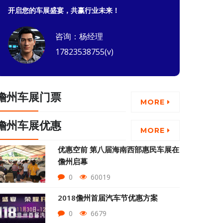
开启您的车展盛宴，共赢行业未来！
咨询：杨经理
17823538755(v)
儋州车展门票
MORE
儋州车展优惠
MORE
优惠空前 第八届海南西部惠民车展在
儋州启幕
0
60019
2018儋州首届汽车节优惠方案
0
6679