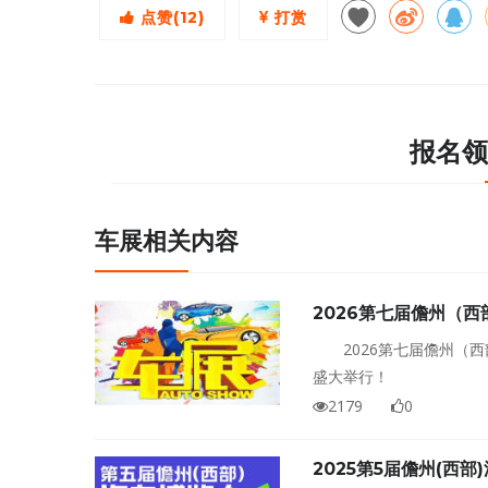
点赞(
12
)
打赏
报名领
车展相关内容
2026第七届儋州（
2026第七届儋州（
盛大举行！
2179
0
2025第5届儋州(西部