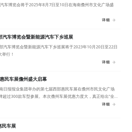
部)汽车博览会将于2025年8月7日至10日在海南儋州市文化广场盛
详细
西部汽车博览会暨新能源汽车下乡巡展
部汽车博览会暨新能源汽车下乡巡展将于2023年10月20日至22日
大举行！
详细
惠民车展儋州盛大启幕
由海南日报报业集团举办的第七届西部惠民车展在儋州市民文化广场
牌超过300款车型参展。本次儋州车展优惠力度大，真正给出“全
实惠。车展为期3天，至10月24日结束。
详细
惠民车展