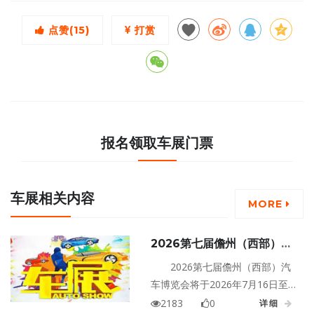
点赞(
15
)
打赏
报名领取车展门票
车展相关内容
MORE
2026第七届儋州（西部）汽
车博览会
2026第七届儋州（西部）汽
车博览会将于2026年7月16日至
19日在海南儋州文化广场盛大举
2183
0
详细