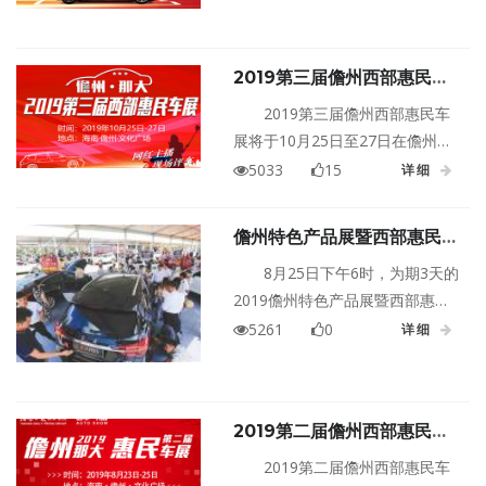
共有40多个汽车品牌超过300款车
型参展。本次儋州车展优惠力度
大，真正给出“全民购车、全民底
2019第三届儋州西部惠民车
价”的购车实惠。车展为期3天，
展
至10月24日结束。
2019第三届儋州西部惠民车
展将于10月25日至27日在儋州市
文化广场隆重举行！
5033
15
详细
儋州特色产品展暨西部惠民车
展完美收官
8月25日下午6时，为期3天的
2019儋州特色产品展暨西部惠民
车展活动圆满结束。本次活动由
5261
0
详细
儋州市农业农村局和海南日报报
业集团全媒体运营中心共同主
办，共邀请近40个汽车品牌携150
2019第二届儋州西部惠民车
余款汽车参展。
展
2019第二届儋州西部惠民车