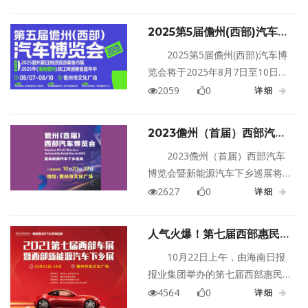
行！
2025第5届儋州(西部)汽车博
览会
2025第5届儋州(西部)汽车博
览会将于2025年8月7日至10日在
海南儋州市文化广场盛大举行！
2059
0
详细
2023儋州（首届）西部汽车
博览会暨新能源汽车下乡巡展
2023儋州（首届）西部汽车
博览会暨新能源汽车下乡巡展将
于2023年10月20日至22日在海南
2627
0
详细
儋州市文化广场盛大举行！
人气火爆！第七届西部惠民车
展儋州盛大启幕
10月22日上午，由海南日报
报业集团举办的第七届西部惠民
车展在儋州市民文化广场开幕，
4564
0
详细