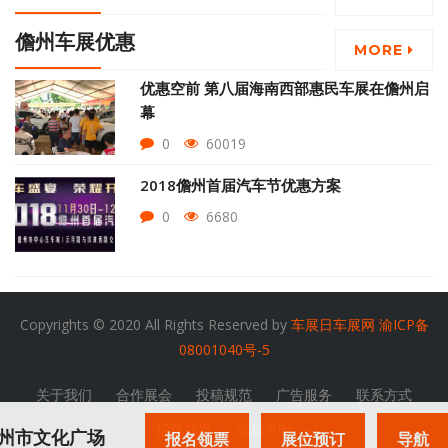
儋州车展优惠
MORE
优惠空前 第八届海南西部惠民车展在儋州启
幕
0
60019
2018儋州首届汽车节优惠方案
0
6680
Copyrights © 2020 All Rights Reserved by
车展日车展网
渝ICP备
08001040号-5
关于我们
合作展会
投稿规范
广告服务
联系方式
招聘信息
版权声明
：儋州市文化广场
报名领票
展位预订
导航