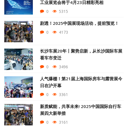
工业展览会将于4月23日精彩亮相
0
5315
剧透！2025中国展现场活动，提前预览！
0
4173
长沙车展20年丨聚势启新，从长沙国际车展
看车市变迁
0
3496
人气爆棚！第21届上海国际房车与露营展今
日在沪开幕
0
3361
新质赋能，共享未来! 2025中国国际自行车
展四大新举措
0
3161