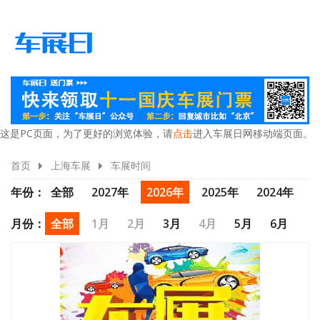
这是PC页面，为了更好的浏览体验，请
点击
进入车展日网移动端页面。
首页
上海车展
车展时间
年份：
全部
2027年
2026年
2025年
2024年
2023年
2022年
2021年
月份：
全部
1月
2月
3月
4月
5月
6月
7月
8月
9月
10月
11月
12月