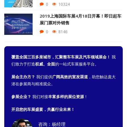
0
10324
2019上海国际车展4月18日开幕！即日起车
展门票对外销售
0
8146
覆盖全国三百多座城市，汇聚整车车展及汽车领域展会！
我
们致力于打造
权威、全面
的一站式车展服务平台。
展会主办方？
我们提供
广阔高效的宣发渠道
，助您触达庞大
潜在参展商与精准观众。
参展企业？
我们对接
丰富多样的展位资源
！
开启您的车展盛宴，共赢行业未来！
咨询：杨经理