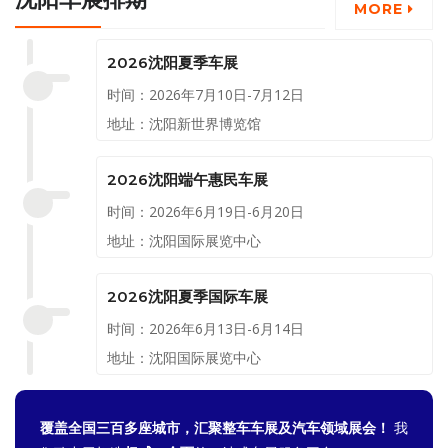
MORE
2026沈阳夏季车展
时间：2026年7月10日-7月12日
地址：沈阳新世界博览馆
2026沈阳端午惠民车展
时间：2026年6月19日-6月20日
地址：沈阳国际展览中心
2026沈阳夏季国际车展
时间：2026年6月13日-6月14日
地址：沈阳国际展览中心
覆盖全国三百多座城市，汇聚整车车展及汽车领域展会！
我