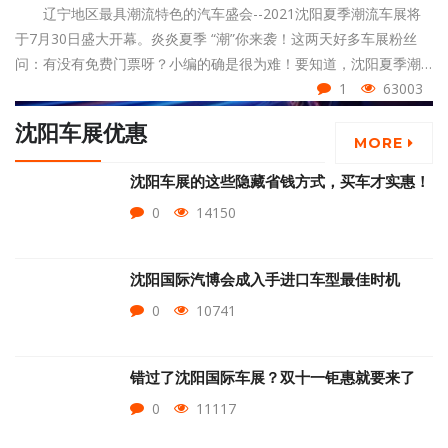
辽宁地区最具潮流特色的汽车盛会--2021沈阳夏季潮流车展将
于7月30日盛大开幕。炎炎夏季 “潮”你来袭！这两天好多车展粉丝
问：有没有免费门票呀？小编的确是很为难！要知道，沈阳夏季潮
流车展的门票是20元一张的！不过看着大家对车展的热情如此高
1
63003
涨！所以还是跟领导申请了一批免费门票，用作福利来赠送给大
沈阳车展优惠
家。
MORE
沈阳车展的这些隐藏省钱方式，买车才实惠！
0
14150
沈阳国际汽博会成入手进口车型最佳时机
0
10741
错过了沈阳国际车展？双十一钜惠就要来了
0
11117