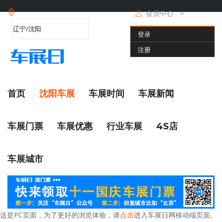
会员中心
登录
注册
首页
沈阳车展
车展时间
车展新闻
车展门票
车展优惠
行业车展
4S店
车展城市
这是PC页面，为了更好的浏览体验，请
点击
进入车展日网移动端页面。