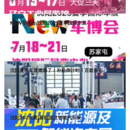
2766
0
详细
NEW车博会/沈阳2025夏季国际车展
NEW车博会/沈阳2025夏季国际车展将于2025年7月18日
至21日在辽宁沈阳苏家屯国际展览中心盛大举行！
4187
0
详细
沈阳夏季车展燃爆了！补贴倒计时！百款新车、万元补
贴，错过就真的没有了！
2025沈阳夏季车展暨新能源汽车展览会燃起的购车狂潮！
数万平方米的展馆被各大品牌塞得满满当当，国内外超百个主
流汽车品牌齐聚于此。从几万块的实用代步车，到豪华经典车
4023
0
详细
型；从传统燃油经典，到造型炫酷、科技感爆棚的新能源尖货
——只要你心里想的那台车，在这里准能面对面摸到真家伙！
沈阳2025(夏)新能源及智能汽车展
沈阳2025(夏)新能源及智能汽车展将于2025年6月14日至