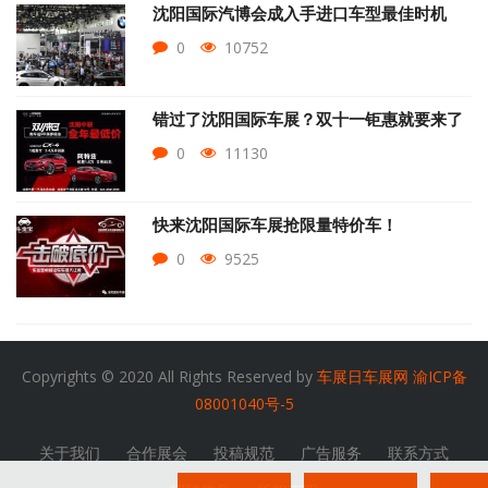
沈阳国际汽博会成入手进口车型最佳时机
0
10752
错过了沈阳国际车展？双十一钜惠就要来了
0
11130
快来沈阳国际车展抢限量特价车！
0
9525
Copyrights © 2020 All Rights Reserved by
车展日车展网
渝ICP备
08001040号-5
关于我们
合作展会
投稿规范
广告服务
联系方式