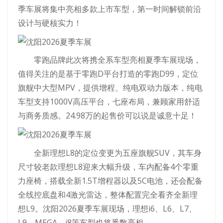
季车展将集中亮相多款上市车型，第一时间解锁前沿
设计与硬核实力！
零跑品牌此次将携全系车型亮相夏季车展现场，
值得关注的是基于零跑D平台打造的零跑D99，定位
旗舰中大型MPV，提供增程、纯电双动力版本，纯电
车型支持1000V高压平台，七座布局，兼顾家用舒适
与商务质感。24.98万的起售价可以说是诚意十足！
全新理想L8的定位变更为五座旗舰SUV，其车身
尺寸较老款理想L8迎来大幅升级，车内配备4个零重
力座椅，搭载全新1.5T增程器以及5C电池，还会配备
全线控底盘和4激光雷达，整体配置完全看齐全新理
想L9。沈阳2026夏季车展现场，理想i6、L6、L7、
L9、MEGA、i8等车型也将悉数亮相。