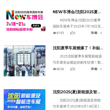
NEW车博会/沈阳2025夏季
国际车展
NEW车博会/沈阳2025夏季
国际车展将于2025年7月18日至
21日在辽宁沈阳苏家屯国际展览
4195
0
详细
中心盛大举行！
沈阳夏季车展燃爆了！补贴倒
计时！百款新车、万元补贴，
2025沈阳夏季车展暨新能源
错过就真的没有了！
汽车展览会燃起的购车狂潮！数
万平方米的展馆被各大品牌塞得
4036
0
详细
满满当当，国内外超百个主流汽
车品牌齐聚于此。从几万块的实
用代步车，到豪华经典车型；从
沈阳2025(夏)新能源及智能
传统燃油经典，到造型炫酷、科
汽车展
技感爆棚的新能源尖货——只要
沈阳2025(夏)新能源及智能
你心里想的那台车，在这里准能
汽车展将于2025年6月14日至15