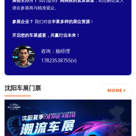
展会主办方？
我们提供
广阔高效的宣发渠道
，助您触达庞大
潜在参展商与精准观众。
参展企业？
我们对接
丰富多样的展位资源
！
开启您的车展盛宴，共赢行业未来！
咨询：杨经理
17823538755(v)
沈阳车展门票
MORE