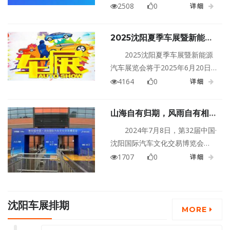
面对面摸到真家伙！
日在辽宁沈阳辽宁工业展览馆盛
2508
0
详细
大举行！
2025沈阳夏季车展暨新能源
汽车展览会
2025沈阳夏季车展暨新能源
汽车展览会将于2025年6月20日
至23日在辽宁沈阳国际展览中心
4164
0
详细
盛大举行！
山海自有归期，风雨自有相
逢。沈阳夏季国际车展圆满闭
2024年7月8日，第32届中国·
幕。
沈阳国际汽车文化交易博览会
（沈阳夏季国际车展）在沈阳国
1707
0
详细
际展览中心圆满闭幕。本届沈阳
夏季国际车展吸引了来自全球60
多个汽车品牌参展，展出车辆超
沈阳车展排期
800台。车展参展品牌涵盖德系、
MORE
美系、日韩系、国产品牌、新能