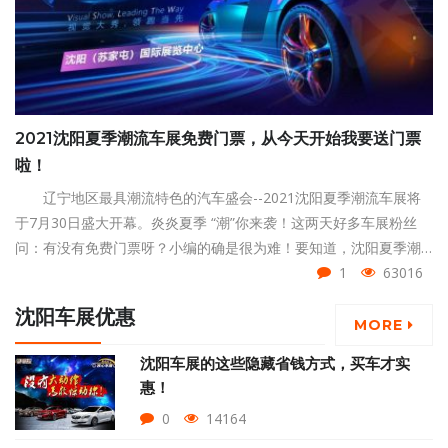
2021沈阳夏季潮流车展免费门票，从今天开始我要送门票
啦！
辽宁地区最具潮流特色的汽车盛会--2021沈阳夏季潮流车展将
于7月30日盛大开幕。炎炎夏季 “潮”你来袭！这两天好多车展粉丝
问：有没有免费门票呀？小编的确是很为难！要知道，沈阳夏季潮
流车展的门票是20元一张的！不过看着大家对车展的热情如此高
1
63016
涨！所以还是跟领导申请了一批免费门票，用作福利来赠送给大
沈阳车展优惠
家。
MORE
沈阳车展的这些隐藏省钱方式，买车才实
惠！
0
14164