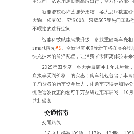
革浪潮，从家用通勤到高端出行，全方位适配不
新能源核心阵营强势集结，各大品牌携重磅
大狗、领克03、奕派008、深蓝S07等热门
不暇接的选择空间。
智能科技赋能驾乘升级，多款重磅新车亮相！
smart精灵
#5
、全新坦克400等新车将在展会
快充技术的前沿配置，让消费者零距离体验未来
2025第四季度，各大参展商冲击年末销量
直接享受到价格上的实惠；购车礼包包含了丰富
了消费者的购车资金压力，让购车变得更加轻松
抓住这波优惠的您可千万别错过惠车展哟！10月2
共赴盛宴！
交通指南
交通路线
【公交】搭乘109路、117路、124路、135路