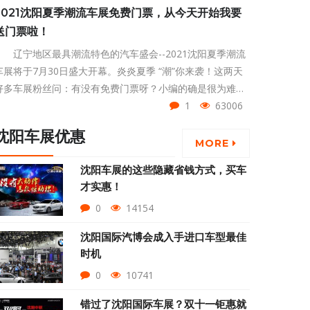
2021沈阳夏季潮流车展免费门票，从今天开始我要
送门票啦！
辽宁地区最具潮流特色的汽车盛会--2021沈阳夏季潮流
车展将于7月30日盛大开幕。炎炎夏季 “潮”你来袭！这两天
好多车展粉丝问：有没有免费门票呀？小编的确是很为难！
要知道，沈阳夏季潮流车展的门票是20元一张的！不过看着
1
63006
大家对车展的热情如此高涨！所以还是跟领导申请了一批免
沈阳车展优惠
费门票，用作福利来赠送给大家。
MORE
沈阳车展的这些隐藏省钱方式，买车
才实惠！
0
14154
沈阳国际汽博会成入手进口车型最佳
时机
0
10741
错过了沈阳国际车展？双十一钜惠就