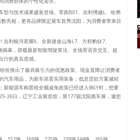
同消费群体的个性化需求。
车型与技术成果盛装登场。零跑B01、吉利博越L、哈弗
车型悉数亮相，更有品牌限定展车首秀沈阳，为消费者带来目
吉利银河星耀6、全新捷途山海L7、方程豹钛7、
现场揭幕，搭载最新智能驾驶算法、全场景语音交互、超
出行的真实质感。
，纷纷推出了极具吸引力的优惠政策。现金直降让消费者
的汽车用品，为新车添置实用装备；低息贷款方案减轻
；新能源车购置税全额减免政策已经进入倒计时，想要
5-26日，辽宁工业展览馆，第177届沈阳惠车展，邀您
、152路、169路、225路、239路244路、265路、