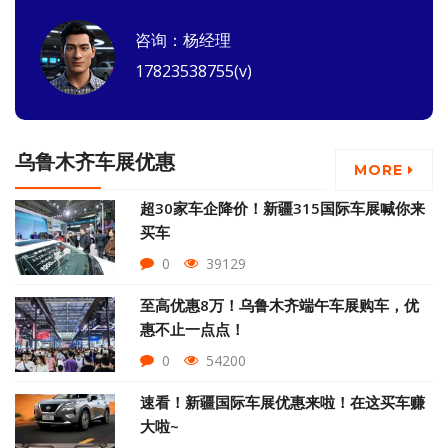
咨询：杨经理
17823538755(v)
乌鲁木齐车展优惠
MORE
超30家车企降价！新疆315国际车展喊你来
买车
0
39129
至高优惠8万！乌鲁木齐端午车展购车，优
惠不止一点点！
0
54200
速看！新疆国际车展优惠来啦！在这买车赚
大啦~