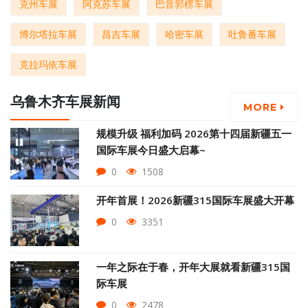
克州车展
阿克苏车展
巴音郭楞车展
博尔塔拉车展
昌吉车展
哈密车展
吐鲁番车展
克拉玛依车展
乌鲁木齐车展新闻
MORE
规模升级 福利加码 2026第十四届新疆五一
国际车展今日盛大启幕~
0
1508
开年首展！2026新疆315国际车展盛大开幕
0
3351
一年之际在于春，开年大展就看新疆315国
际车展
0
2478