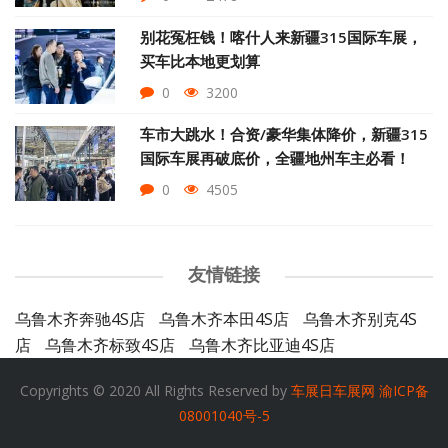
别花冤枉钱！喀什人来新疆315国际车展，
买车比本地更划算
0
3200
车市大跳水！合资/豪华集体降价，新疆315
国际车展再破底价，全疆地州车主必看！
0
4505
友情链接
乌鲁木齐奔驰4S店
乌鲁木齐本田4S店
乌鲁木齐别克4S
店
乌鲁木齐标致4S店
乌鲁木齐比亚迪4S店
Copyrights © 2020 All Rights Reserved by
车展日车展网
渝ICP备
08001040号-5