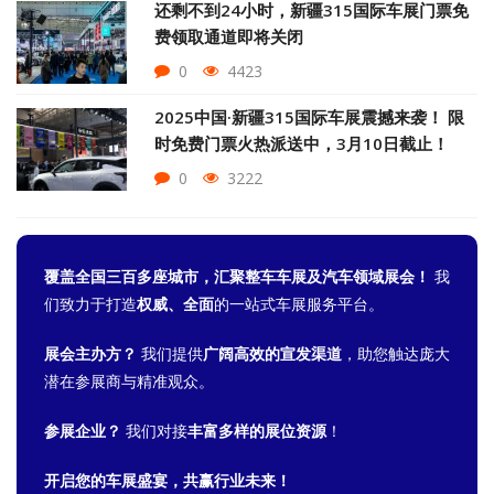
还剩不到24小时，新疆315国际车展门票免
费领取通道即将关闭
0
4423
2025中国·新疆315国际车展震撼来袭！ 限
时免费门票火热派送中，3月10日截止！
0
3222
覆盖全国三百多座城市，汇聚整车车展及汽车领域展会！
我
们致力于打造
权威、全面
的一站式车展服务平台。
展会主办方？
我们提供
广阔高效的宣发渠道
，助您触达庞大
潜在参展商与精准观众。
参展企业？
我们对接
丰富多样的展位资源
！
开启您的车展盛宴，共赢行业未来！