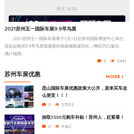
2021苏州五一国际车展9.9早鸟票
2021苏州五一国际车展将于5月1日在苏州国际博览中心举行。
现在起购买9.9早鸟票观展签到就能领取签到礼（网红凹凸曼玩
偶)+福袋。
0
9441
苏州车展优惠
MORE
昆山国际车展优惠政策大公开，原来买车这
么便宜！！！
0
57053
抽取5500元购车补贴！苏州人，赶紧看！
0
9462