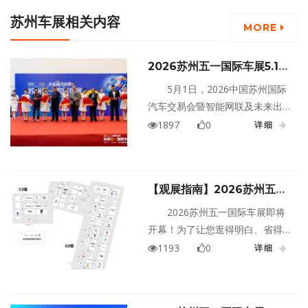
苏州车展相关内容
MORE
2026苏州五一国际车展5.1盛
大启幕！全域品牌齐聚，多重
5月1日，2026中国苏州国际
利好集中释放，燃动苏城五一
汽车交易会暨智能网联及未来出
黄金周！
行汽车博览会（以下简称2026苏
1897
0
详细
州五一国际车展）在苏州国际博
览中心盛大启幕！
【观展指南】2026苏州五一
国际车展明天开幕，一篇看懂
2026苏州五一国际车展即将
怎么逛、怎么省、怎么玩！
开幕！为了让您逛得明白、省得
开心、玩得尽兴，我们整理了这
1193
0
详细
份超全观展指南，助您观展不迷
路～