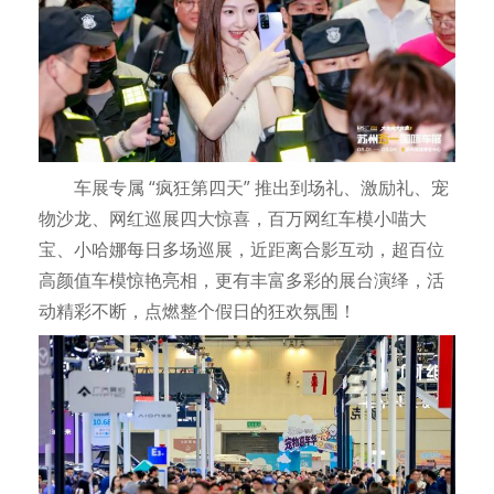
车展专属 “疯狂第四天” 推出到场礼、激励礼、宠
物沙龙、网红巡展四大惊喜，百万网红车模小喵大
宝、小哈娜每日多场巡展，近距离合影互动，超百位
高颜值车模惊艳亮相，更有丰富多彩的展台演绎，活
动精彩不断，点燃整个假日的狂欢氛围！