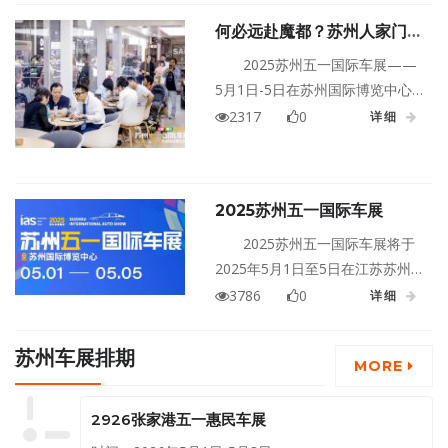
何必远赴魔都？苏州人家门口
的汽车盛宴，科技与狠活不输
2025苏州五一国际车展——
上海~
5月1日-5日在苏州国际博览中心
盛大开场，上海车展同款新车‌、‌
2317
0
详细
热门爆款车型‌、‌新能源黑科技‌、‌
豪车超跑‌……统统搬到苏州人家门
口！想亲身体验上海车展的‌首发
2025苏州五一国际车展
新车？苏州五一国际车展为你圆
梦！‌小米YU7、问界M8、极氪
2025苏州五一国际车展将于
007GT、昊铂HL、领克900、腾
2025年5月1日至5日在江苏苏州
势N9、乐道L90、AUDI E量产
国际博览中心盛大举行！
3786
0
详细
版……上海爆款新车，将悉数亮相
苏州五一国际车展！
苏州车展排期
MORE
2926张家港五一惠民车展