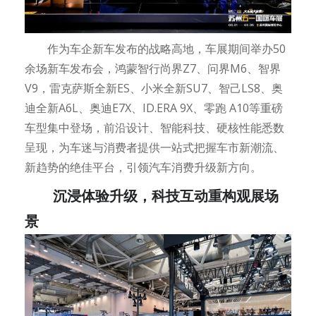
作为车企新车发布的战略高地，车展期间举办50
余场新车发布会，鸿蒙智行尚界Z7、问界M6、智界
V9，雷克萨斯全新ES、小米全新SU7、智己LS8、奥
迪全新A6L、奥迪E7X、ID.ERA 9X、零跑 A10等重磅
车型集中登场，前沿设计、智能科技、硬核性能悉数
呈现，为车迷与消费者提供一站式把握车市新潮流、
新趋势的绝佳平台，引领汽车消费升级新方向。
沉浸体验升级，科技互动重构观展场
景