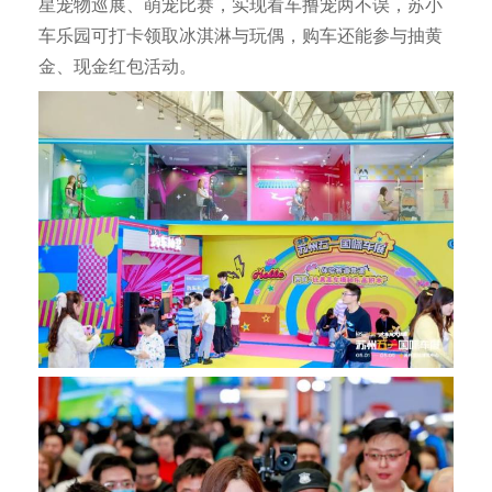
星宠物巡展、萌宠比赛，实现看车撸宠两不误，苏小
车乐园可打卡领取冰淇淋与玩偶，购车还能参与抽黄
金、现金红包活动。