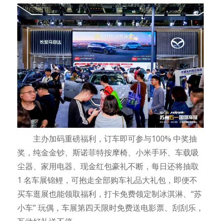
主办加码重磅福利，订车即可参与100% 中奖抽
奖，纯金金钞、斯诺菲特按摩椅、小米手环、车载吸
尘器、家用电器、现金红包豪礼不断，每日还将抽取
1 名车展锦鲤，可抱走全部购车礼品大礼包，即便不
买车逛展也能领取福利，打卡免费领定制冰淇淋、“苏
小车” 玩偶，车展第四天限时免费送电影票、刮刮乐，