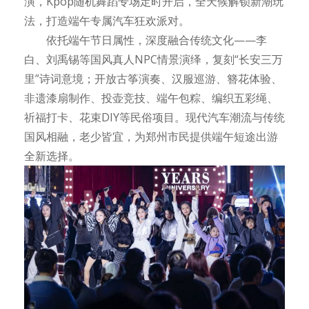
演，Kpop随机舞蹈专场定时开启，全天候解锁新潮玩
法，打造端午专属汽车狂欢派对。
依托端午节日属性，深度融合传统文化——李
白、刘禹锡等国风真人NPC情景演绎，复刻“长安三万
里”诗词意境；开放古筝演奏、汉服巡游、簪花体验、
非遗漆扇制作、投壶竞技、端午包粽、编织五彩绳、
祈福打卡、花束DIY等民俗项目。现代汽车潮流与传统
国风相融，老少皆宜，为郑州市民提供端午短途出游
全新选择。