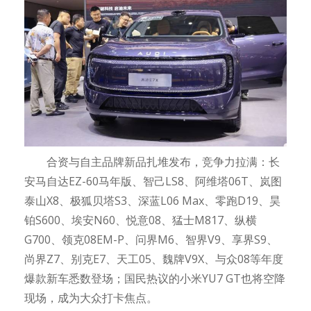
合资与自主品牌新品扎堆发布，竞争力拉满：长
安马自达EZ-60马年版、智己LS8、阿维塔06T、岚图
泰山X8、极狐贝塔S3、深蓝L06 Max、零跑D19、昊
铂S600、埃安N60、悦意08、猛士M817、纵横
G700、领克08EM-P、问界M6、智界V9、享界S9、
尚界Z7、别克E7、天工05、魏牌V9X、与众08等年度
爆款新车悉数登场；国民热议的小米YU7 GT也将空降
现场，成为大众打卡焦点。