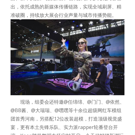
出，依托成熟的新媒体传播链路，实现全域刷屏、精
准破圈，持续放大展会行业声量与城市传播势能。
现场，组委会还特邀@任绵绵、@门门、@依然、
@BB酱、@大瑞瑞、@嘿嘿等十余位超级网红车模组
团首秀河南，另搭配12位改装超模，打造顶级视觉盛
宴，更有本土先锋乐队、实力派rapper轮番登台开