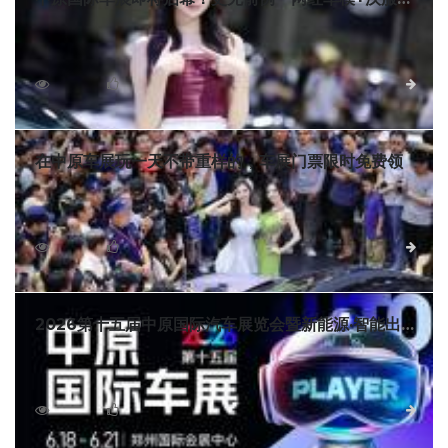
游+红包雨」🧧一张门票玩到嗨
当618购车节遇上端午小长假，河南年度最有意思的车展来
了！2026第十五届中原国际车展将于6月18日盛大开幕，就在
下周！连嗨四天！提前预定车展门票👉点击页面下方按钮即可
4809
0
详细
免费领取
在中原车展玩一天不带重样的，车展门票限时免费领
河南最好玩的车展来了！6月18日至21日，2026第十五届
中原国际车展就在郑州国际会展中心。60+汽车品牌，800+热
门车型，超多新车齐上阵！买车立省上万元，最值得期待的是
6603
0
详细
中原车展10大活动逐一解锁，现中原国际车展门票限时免费，
点击页面下方按钮即可领取！
2026第十五届中原国际汽车展览会暨新能源·智能出行
展
2026第十五届中原国际汽车展览会暨新能源·智能出行展将
于2026年6月18日至21日在河南郑州国际会展中心盛大举行！
9066
0
详细