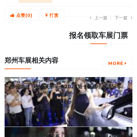
点赞(
0
)
打赏
上一篇
下一篇
报名领取车展门票
郑州车展相关内容
MORE
多元共生，智趣无界——2026第十五届中原国际车展
明日启幕
6月18日至21日，2026第十五届中原国际汽车展览会暨新
能源·智能出行展，将登陆郑州国际会展中心，横跨端午小长
假，重磅开启中原年度汽车盛会！
4028
0
详细
中原国际车展即将启幕！史无前例「网红车模+汉服巡