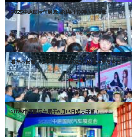
2025中原国际车展圆满闭幕！期待下次相豫
6月16日，2025第十四届中原国际汽车展览会暨新能源智
能出行展（简称：中原国际车展）在郑州国际会展中心正式落
下帷幕！本届车展以新潮的出行方式和前沿的核心技术为源
1613
0
详细
点，将音乐、舞蹈、运动、亲子、艺术等生活元素融入其中，
传递更多出行新理念和生活新风尚。
看车不设限，玩车无格式！2025中原国际车展今日盛
大开幕
6月13日，2025第十四届中原国际汽车展览会暨新能源智
能出行展（简称：中原国际车展）在郑州国际会展中心盛大开
幕！本届车展全面升级观、感、乘、驾、乐等多元化体验，通
3020
0
详细
过沉浸式场景、社交化互动、车+生活引领的活动形式，打造户
外出行新体验，彰显属于新时代族群的个性生活。
2025中原国际车展于6月13日盛大开幕！
2025第十四届中原国际汽车展览会暨新能源智能出行展
（简称：中原国际车展）将于6月13日-16日在郑州国际会展中