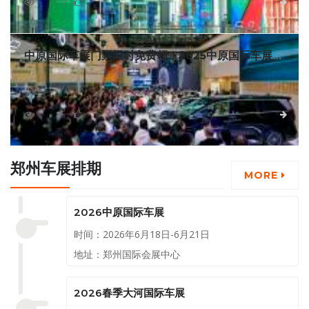
心拉开帷幕。本届车展以智驾，让生活更美好为主题，汇聚60
3488
0
详细
余品牌、700多款车型，集中展示了智能驾驶、车网互联、低碳
共享等前沿技术的最新成果，呈现户外、出行、露营、运动、
音乐、舞蹈等内容，带给大家一体化、沉浸式的户外出行新体
中原国际车展门票限时免费领！2025中原国际车展邀
验。
您共赴未来智驾盛宴
2025第十四届中原国际汽车展览会暨新能源智能出行展
（简称：中原国际车展），即将于6月13日至16日在郑州国际
会展中心盛大启幕。为回馈广大车迷与消费者，车展日联合展
3579
0
详细
会方开展中原国际车展门票限时免费领取活动，诚邀您免费入
场，零距离感受未来出行科技的魅力！
郑州车展排期
MORE
2026中原国际车展
时间：2026年6月18日-6月21日
地址：郑州国际会展中心
2026春季大河国际车展