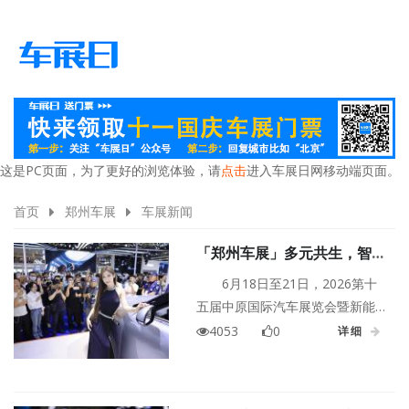
这是PC页面，为了更好的浏览体验，请
点击
进入车展日网移动端页面。
首页
郑州车展
车展新闻
「郑州车展」多元共生，智趣
无界——2026第十五届中原
6月18日至21日，2026第十
国际车展明日启幕
五届中原国际汽车展览会暨新能
源·智能出行展，将登陆郑州国际
4053
0
详细
会展中心，横跨端午小长假，重
磅开启中原年度汽车盛会！