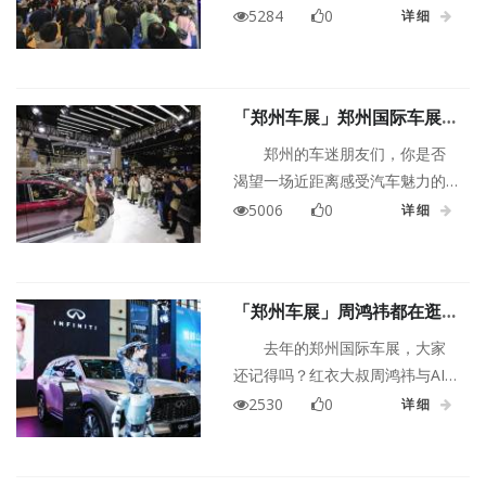
览会（以下简称郑州国际车展）
5284
0
详细
将于11月6日在郑州国际会展中心
盛大开幕。今年，车展以聚变・
智行为主题焕新出发，首次跨界
「郑州车展」郑州国际车展11
协同低空经济、人工智能等产业
月6日启幕，车展门票限时免
生态，打造以燃油车、智能汽
郑州的车迷朋友们，你是否
费领取！
车、eVTOL航空器、无人机、人
渴望一场近距离感受汽车魅力的
形机器人为核心展品多维立体场
盛宴？是否期待看到新上市从车
5006
0
详细
景，全方位解构工业4.0大背景
型？是否想在购车时享受到超值
下，未来出行、智慧城市生活的
优惠？那么，2025年11月6日至
无限可能。
10日在郑州国际会展中心举办的
「郑州车展」周鸿祎都在逛的
2025第十七届郑州国际车展绝对
车展，你不来看看吗？
不容错过！免费的郑州车展门票
去年的郑州国际车展，大家
都给您准备好了，需要的文末领
还记得吗？红衣大叔周鸿祎与AI
取。
赛娜梦幻联动，360集团董事长×
2530
0
详细
全国首个AI女车模堪称一场人机
交互的历史名场面。今年11月6
日-10日，郑州国际会展中心，