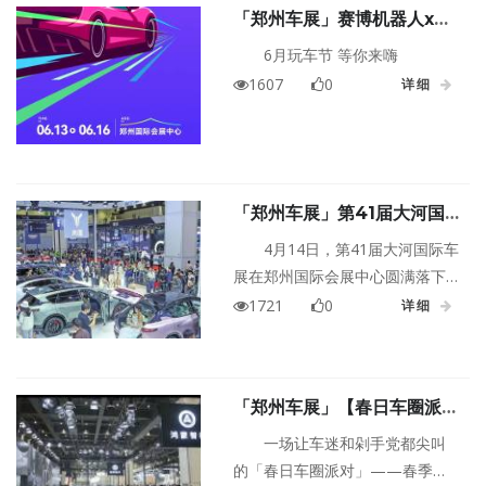
「郑州车展」赛博机器人x顶
门车型、河南首发新车、前沿技
流车模，智驾体验x二次元美
术与产业生态协同的新图景，致
6月玩车节 等你来嗨
学...引爆6月未来车展
力于带大家领略一场未来出行的
1607
0
详细
奇思妙想。
「郑州车展」第41届大河国
际车展昨天圆满落幕
4月14日，第41届大河国际车
展在郑州国际会展中心圆满落下
帷幕。这场为期5天的年度车坛盛
1721
0
详细
会，不仅为河南乃至华中地区的
消费者带来了一场汽车盛宴，更
在推动经济双循环、展示汽车行
「郑州车展」【春日车圈派对
业新趋势等方面发挥了重要作
指南】春季大河国际车展两层
用，为河南汽车市场注入了新的
一场让车迷和剁手党都尖叫
展区玩出花！这些爆款车型 +
活力，也见证了人与科技、城市
的「春日车圈派对」——春季大
薅羊毛攻略请收好～