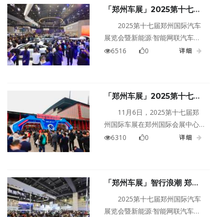
「郑州车展」2025第十七届
郑州国际车展圆满落幕！
2025第十七届郑州国际汽车
展览会暨新能源·智能网联汽车展
览会（以下简称郑州国际车展）
6516
0
详细
于11月10日在郑州国际会展中心
正式落下帷幕。本届车展用70余
汽车品牌、1000余款车型构建了
「郑州车展」2025第十七届
强大的产业展示矩阵，书写中国
郑州国际车展今日开幕！
汽车产业转型期的中部答卷，为
11月6日，2025第十七届郑
年末汽车市场注入动能。
州国际车展在郑州国际会展中心
正式开幕。这场走过十六载的汽
6310
0
详细
车盛会，今年以聚变·智行为主
题，用70余品牌、1000余款车型
及跨界低空经济、智能科技，书
「郑州车展」智行浪潮 郑当
写着汽车产业与城市发展的双重
其时——2025第十七届郑州
变革史。
2025第十七届郑州国际汽车
国际车展11月6日盛幕开启！
展览会暨新能源·智能网联汽车展