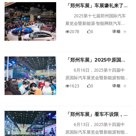
「郑州车展」车展壕礼来了郑
2025第十七届郑州国际车展精彩
州国际车展门票免费，黄金白
继续，让你玩转车展不掉线！
2025第十七届郑州国际汽车
给！
展览会暨新能源·智能网联汽车展
览会将于11月6日-10日在郑州国
2078
0
详细
际会展中心盛大开幕！这次不仅
给大家带来全球首发新车、热门
好车，还有一场车展淘金狂欢之
「郑州车展」2025中原国际
旅等你来开启！本届郑州车展门
车展圆满闭幕！期待下次相豫
票限时送～送～送～点击页面下
6月16日，2025第十四届中
方按钮即可免费领车展门票。
原国际汽车展览会暨新能源智能
出行展（简称：中原国际车展）
1623
0
详细
在郑州国际会展中心正式落下帷
幕！本届车展以新潮的出行方式
和前沿的核心技术为源点，将音
「郑州车展」看车不设限，玩
乐、舞蹈、运动、亲子、艺术等
车无格式！2025中原国际车
生活元素融入其中，传递更多出
6月13日，2025第十四届中
展今日盛大开幕
行新理念和生活新风尚。
原国际汽车展览会暨新能源智能