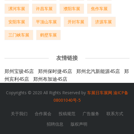
漯河车展
许昌车展
濮阳车展
焦作车展
安阳车展
平顶山车展
开封车展
济源车展
三门峡车展
鹤壁车展
友情链接
郑州宝骏4S店
郑州保时捷4S店
郑州北汽新能源4S店
郑
州宾利4S店
郑州布加迪4S店
Copyrights © 2020 All Rights Reserved by
车展日车展网
渝ICP备
08001040号-5
关于我们
合作展会
投稿规范
广告服务
联系方式
招聘信息
版权声明