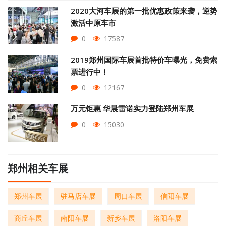
2020大河车展的第一批优惠政策来袭，逆势
激活中原车市
0
17587
2019郑州国际车展首批特价车曝光，免费索
票进行中！
0
12167
万元钜惠 华晨雷诺实力登陆郑州车展
0
15030
郑州相关车展
郑州车展
驻马店车展
周口车展
信阳车展
商丘车展
南阳车展
新乡车展
洛阳车展