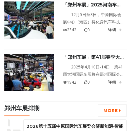
「郑州车展」‌2025河南车展
近千款车型，37款全新车型，130
重磅来袭！12月5-8日，中原
款改款新车的参展。开幕首日，
12月5日至8日，‌中原国际会
国际会展中心（港区）开启汽
车展现场人头攒动，各展台都挤
展中心（港区）‌将化身汽车科技
车盛宴！
满了前来看车购车的市民。
与潮流的超级秀场，汇聚全球顶
2342
0
详细
尖品牌、首发新车、前沿技术，
还有超多互动福利等你来体验！
快收下这份逛展攻略，提前锁定
「郑州车展」第41届春季大
你的行程！
河国际车展四月开幕
2025年4月10日-14日，第41
届大河国际车展将在郑州国际会
展中心盛大开幕。作为中部地区
1942
0
详细
规模最大、品牌力最强、历史最
悠久的国际汽车盛会，本届车展
聚焦新能源、智能网联等产业趋
郑州车展排期
势，致力于为消费者打造一场集
MORE
购车优惠、科技体验与政策红利
于一体的新春汽车盛宴。
2026第十五届中原国际汽车展览会暨新能源·智能