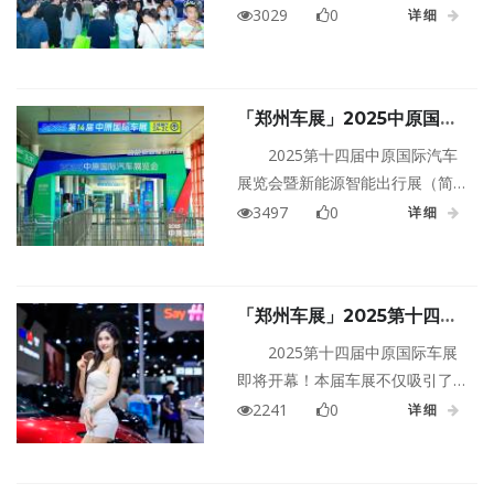
出行展（简称：中原国际车展）
3029
0
详细
在郑州国际会展中心盛大开幕！
本届车展全面升级观、感、乘、
驾、乐等多元化体验，通过沉浸
「郑州车展」2025中原国际
式场景、社交化互动、车+生活引
车展于6月13日盛大开幕！
领的活动形式，打造户外出行新
2025第十四届中原国际汽车
体验，彰显属于新时代族群的个
展览会暨新能源智能出行展（简
性生活。
称：中原国际车展）将于6月13
3497
0
详细
日-16日在郑州国际会展中心拉开
帷幕。本届车展以智驾，让生活
更美好为主题，汇聚60余品牌、
「郑州车展」2025第十四届
700多款车型，集中展示了智能驾
中原国际车展即将开幕！逛车
驶、车网互联、低碳共享等前沿
2025第十四届中原国际车展
展的正确打开方式是…🤫
技术的最新成果，呈现户外、出
即将开幕！本届车展不仅吸引了
行、露营、运动、音乐、舞蹈等
超60家品牌参与，更以高阶智驾
2241
0
详细
内容，带给大家一体化、沉浸式
触手可及为核心，重新定义未来
的户外出行新体验。
出行的想象。本届中原国际车展
将汇聚超60家品牌，呈现当下热