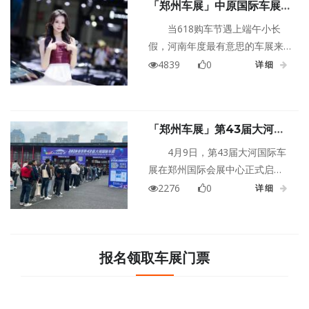
「郑州车展」中原国际车展即
将启幕！史无前例「网红车模
当618购车节遇上端午小长
+汉服巡游+红包雨」🧧一张
假，河南年度最有意思的车展来
门票玩到嗨
了！2026第十五届中原国际车展
4839
0
详细
将于6月18日盛大开幕，就在下
周！连嗨四天！提前预定车展门
票👉点击页面下方按钮即可免费
「郑州车展」第43届大河国
领取
际车展火爆启幕，首日人气拉
4月9日，第43届大河国际车
满
展在郑州国际会展中心正式启
幕，这场中原地区规模最大的汽
2276
0
详细
车盛会，集结了比亚迪、一汽-大
众、鸿蒙智行、上汽大众、吉
利、长城等数十家主流品牌，携
千款车型、80款新车集中亮相，
报名领取车展门票
12场河南独家上市发布会同步开
启，直接点燃中原车市的激情。