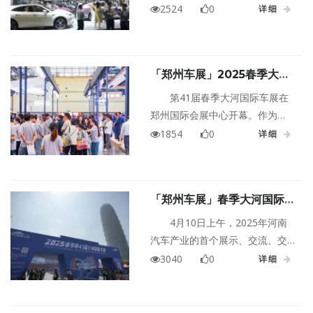
与产业的共生共荣。
河国际车展正在火热上演！一楼
2524
0
详细
二楼藏满惊喜，多巴胺色系展
台、硬核黑科技、骨折价福利全
都有～快跟着小编的魔性节奏，
「郑州车展」2025春季大河
解锁本届车展的「嗨玩姿势」！
国际车展今日启幕
第41届春季大河国际车展在
郑州国际会展中心开幕。作为
2025年河南地区的大型车展，第
1854
0
详细
41届春季大河国际车展积极承接
汽车市场新浪潮，全面展示未来
汽车新科技。展会现场，超大规
「郑州车展」春季大河国际车
模的展区面积涵盖了豪华、新能
展今天开幕！60+品牌狂撒补
源、合资、自主等60多个品牌，
4月10日上午，2025年河南
贴，智驾新车扎堆！速来薅羊
展出车型超800款，上市新车37
汽车产业的首个展示、交流、交
毛
款，改款新车以及新增车型130余
易平台———由《大河报》报社
3040
0
详细
款，八大汽车集团组团参展。
主办的2025第41届春季大河国际
车展，在郑州国际会展中心盛大
开幕，吸引了60余个汽车品牌的